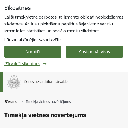
Pāriet uz lapas saturu
Sīkdatnes
Spied
lai meklētu
Enter
Lai šī tīmekļvietne darbotos, tā izmanto obligāti nepieciešamās
sīkdatnes. Ar Jūsu piekrišanu papildus šajā vietnē var tikt
izmantotas statistikas un sociālo mediju sīkdatnes.
Lūdzu, atzīmējiet savu izvēli:
Noraidīt
Apstiprināt visas
Pārvaldīt sīkdatnes
Sākums
Tīmekļa vietnes novērtējums
Tīmekļa vietnes novērtējums