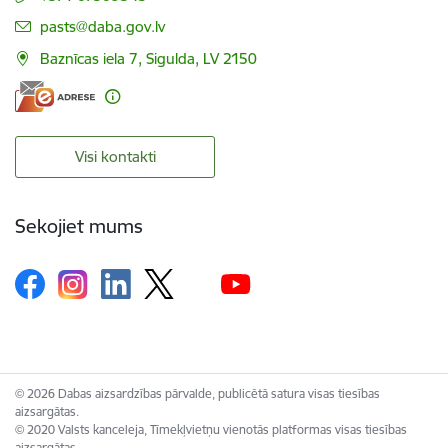
E-pasts:
pasts@daba.gov.lv
Baznīcas iela 7, Sigulda, LV 2150
Visi kontakti
Sekojiet mums
© 2026 Dabas aizsardzības pārvalde, publicētā satura visas tiesības
aizsargātas.
© 2020 Valsts kanceleja, Tīmekļvietņu vienotās platformas visas tiesības
aizsargātas.