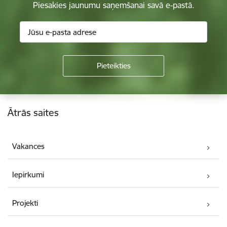
Piesakies jaunumu saņemšanai savā e-pastā.
Kājene
Ātrās saites
Vakances
Iepirkumi
Projekti