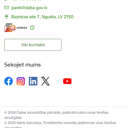
E-pasts:
pasts@daba.gov.lv
Baznīcas iela 7, Sigulda, LV 2150
Visi kontakti
Sekojiet mums
© 2026 Dabas aizsardzības pārvalde, publicētā satura visas tiesības
aizsargātas.
© 2020 Valsts kanceleja, Tīmekļvietņu vienotās platformas visas tiesības
aizsargātas.