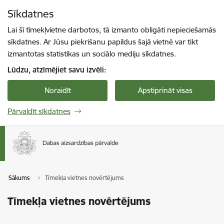
Pāriet uz lapas saturu
Sīkdatnes
Spied
lai meklētu
Enter
Lai šī tīmekļvietne darbotos, tā izmanto obligāti nepieciešamās
sīkdatnes. Ar Jūsu piekrišanu papildus šajā vietnē var tikt
izmantotas statistikas un sociālo mediju sīkdatnes.
Lūdzu, atzīmējiet savu izvēli:
Noraidīt
Apstiprināt visas
Pārvaldīt sīkdatnes
Sākums
Tīmekļa vietnes novērtējums
Tīmekļa vietnes novērtējums