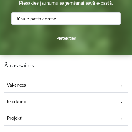
Piesakies jaunumu saņemšanai savā e-pastā.
Kājene
Ātrās saites
Vakances
Iepirkumi
Projekti