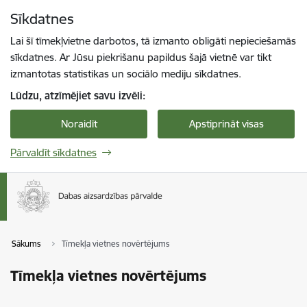
Pāriet uz lapas saturu
Sīkdatnes
Spied
lai meklētu
Enter
Lai šī tīmekļvietne darbotos, tā izmanto obligāti nepieciešamās
sīkdatnes. Ar Jūsu piekrišanu papildus šajā vietnē var tikt
izmantotas statistikas un sociālo mediju sīkdatnes.
Lūdzu, atzīmējiet savu izvēli:
Noraidīt
Apstiprināt visas
Pārvaldīt sīkdatnes
Sākums
Tīmekļa vietnes novērtējums
Tīmekļa vietnes novērtējums