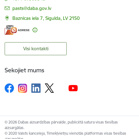
E-pasts:
pasts@daba.gov.lv
Baznīcas iela 7, Sigulda, LV 2150
Visi kontakti
Sekojiet mums
© 2026 Dabas aizsardzības pārvalde, publicētā satura visas tiesības
aizsargātas.
© 2020 Valsts kanceleja, Tīmekļvietņu vienotās platformas visas tiesības
aizsargātas.