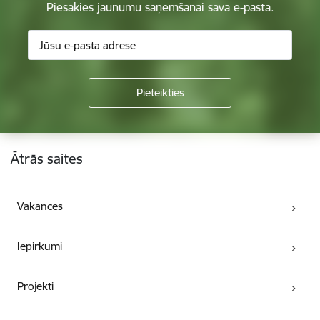
Piesakies jaunumu saņemšanai savā e-pastā.
Kājene
Ātrās saites
Vakances
Iepirkumi
Projekti