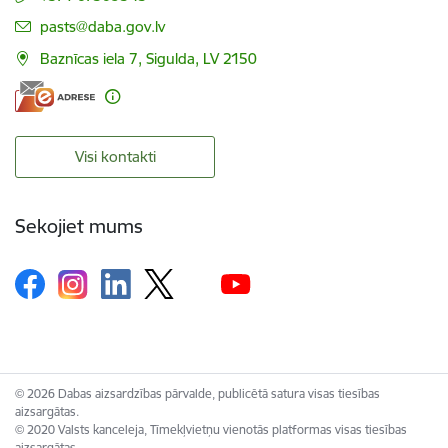
E-pasts:
pasts@daba.gov.lv
Baznīcas iela 7, Sigulda, LV 2150
Visi kontakti
Sekojiet mums
© 2026 Dabas aizsardzības pārvalde, publicētā satura visas tiesības
aizsargātas.
© 2020 Valsts kanceleja, Tīmekļvietņu vienotās platformas visas tiesības
aizsargātas.