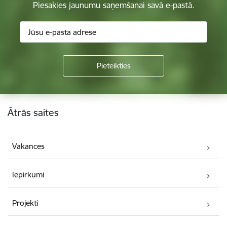
Piesakies jaunumu saņemšanai savā e-pastā.
Kājene
Ātrās saites
Vakances
Iepirkumi
Projekti