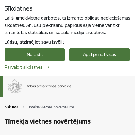
Pāriet uz lapas saturu
Sīkdatnes
Spied
lai meklētu
Enter
Lai šī tīmekļvietne darbotos, tā izmanto obligāti nepieciešamās
sīkdatnes. Ar Jūsu piekrišanu papildus šajā vietnē var tikt
izmantotas statistikas un sociālo mediju sīkdatnes.
Lūdzu, atzīmējiet savu izvēli:
Noraidīt
Apstiprināt visas
Pārvaldīt sīkdatnes
Sākums
Tīmekļa vietnes novērtējums
Tīmekļa vietnes novērtējums