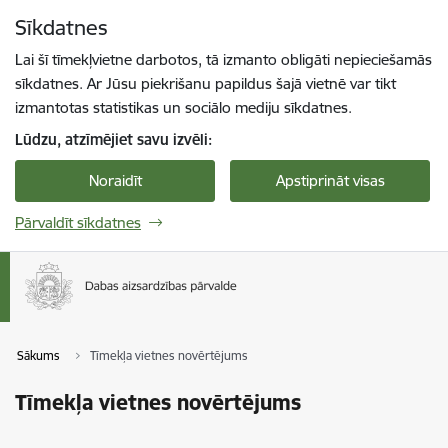
Pāriet uz lapas saturu
Sīkdatnes
Spied
lai meklētu
Enter
Lai šī tīmekļvietne darbotos, tā izmanto obligāti nepieciešamās
sīkdatnes. Ar Jūsu piekrišanu papildus šajā vietnē var tikt
izmantotas statistikas un sociālo mediju sīkdatnes.
Lūdzu, atzīmējiet savu izvēli:
Noraidīt
Apstiprināt visas
Pārvaldīt sīkdatnes
Sākums
Tīmekļa vietnes novērtējums
Tīmekļa vietnes novērtējums