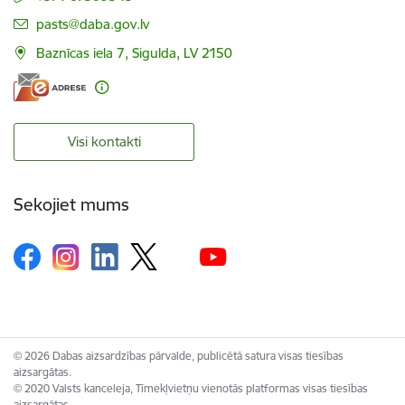
E-pasts:
pasts@daba.gov.lv
Baznīcas iela 7, Sigulda, LV 2150
Visi kontakti
Sekojiet mums
© 2026 Dabas aizsardzības pārvalde, publicētā satura visas tiesības
aizsargātas.
© 2020 Valsts kanceleja, Tīmekļvietņu vienotās platformas visas tiesības
aizsargātas.