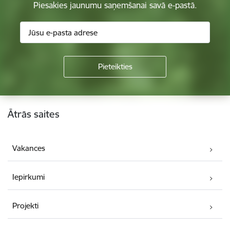
Piesakies jaunumu saņemšanai savā e-pastā.
Kājene
Ātrās saites
Vakances
Iepirkumi
Projekti