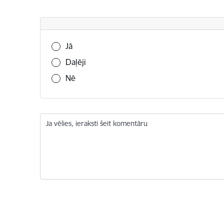
Vai šī informācija bija noderīga?
Jā
Daļēji
Nē
Ja vēlies, ieraksti šeit komentāru