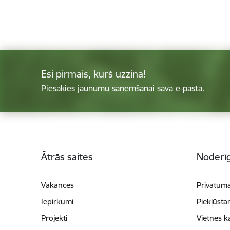
Esi pirmais, kurš uzzina!
Piesakies jaunumu saņemšanai savā e-pastā.
Kājene
Ātrās saites
Noderīg
Vakances
Privātuma
Iepirkumi
Piekļūsta
Projekti
Vietnes k