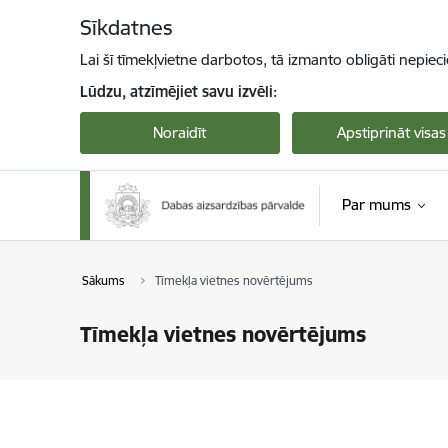
Pāriet uz lapas saturu
Sīkdatnes
Lai šī tīmekļvietne darbotos, tā izmanto obligāti nepiec
Lūdzu, atzīmējiet savu izvēli:
Noraidīt
Apstiprināt visas
Par mums
Sākums
Tīmekļa vietnes novērtējums
Tīmekļa vietnes novērtējums