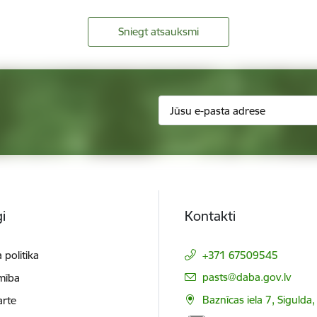
Sniegt atsauksmi
i
Kontakti
 politika
+371 67509545
E-pasts:
pasts@daba.gov.lv
mība
Baznīcas iela 7, Sigulda
arte