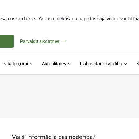
iešamās sīkdatnes. Ar Jūsu piekrišanu papildus šajā vietnē var tikt i
Pārvaldīt sīkdatnes
Pakalpojumi
Aktualitātes
Dabas daudzveidība
K
Vai šī informācija bija noderīga?