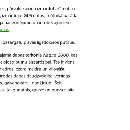
es, pārvalde aicina izmantot arī mobilo
s, izmantojot GPS datus, reāllaikā parāda
ācija par zonējumu un ierobežojumiem
kumos
.
lai pasargātu pļavās ligzdojošos putnus.
gājamā dabas teritorija
Natura 2000
, kas
eļojošo putnu aizsardzībai. Tas ir viens
iedres, ezera meldra un vilkvālīšu
trodas dabas daudzveidībai vērtīgās
 galvenokārt – gar Lielupi. Šeit
 lija, gugatnis, grieze un purva tilbīte.