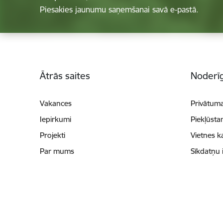
Piesakies jaunumu saņemšanai savā e-pastā.
Kājene
Ātrās saites
Noderīg
Vakances
Privātuma
Iepirkumi
Piekļūsta
Projekti
Vietnes k
Par mums
Sīkdatņu 