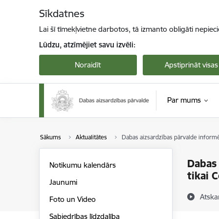
Pāriet uz lapas saturu
Sīkdatnes
Lai šī tīmekļvietne darbotos, tā izmanto obligāti nepiec
Lūdzu, atzīmējiet savu izvēli:
Noraidīt
Apstiprināt visas
Par mums
Sākums
Aktualitātes
Dabas aizsardzības pārvalde informē:
Dabas 
Notikumu kalendārs
tikai 
Jaunumi
Atska
Foto un Video
Sabiedrības līdzdalība