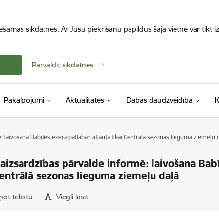
iešamās sīkdatnes. Ar Jūsu piekrišanu papildus šajā vietnē var tikt i
Pārvaldīt sīkdatnes
Pakalpojumi
Aktualitātes
Dabas daudzveidība
K
 laivošana Babītes ezerā patlaban atļauta tikai Centrālā sezonas lieguma ziemeļu 
aizsardzības pārvalde informē: laivošana Babī
Centrālā sezonas lieguma ziemeļu daļā
ņot tekstu
Viegli lasīt