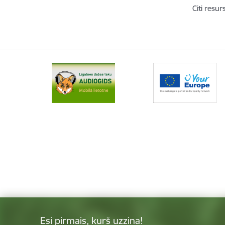
Citi resur
Esi pirmais, kurš uzzina!