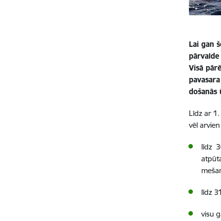
Lai gan š
pārvalde 
Visā pārē
pavasara
došanās 
Līdz ar 1.
vēl arvie
līdz 
atpūt
mešan
līdz 
visu 