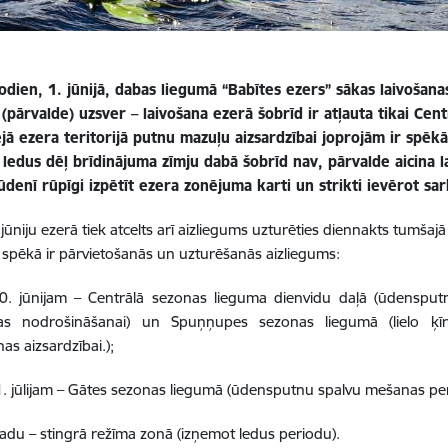
odien, 1. jūnijā, dabas liegumā “Babītes ezers” sākas laivošan
(pārvalde) uzsver – laivošana ezerā šobrīd ir atļauta tikai Cen
jā ezera teritorijā putnu mazuļu aizsardzībai joprojām ir spēkā
 ledus dēļ brīdinājuma zīmju dabā šobrīd nav, pārvalde aicina 
ūdenī rūpīgi izpētīt ezera zonējuma karti un strikti ievērot sa
 jūniju ezerā tiek atcelts arī aizliegums uzturēties diennakts tumšajā
n spēkā ir pārvietošanās un uzturēšanās aizliegums:
30. jūnijam – Centrālā sezonas lieguma dienvidu daļā (ūdensput
as nodrošināšanai) un Spuņņupes sezonas liegumā (lielo ķī
as aizsardzībai.);
31. jūlijam – Gātes sezonas liegumā (ūdensputnu spalvu mešanas pe
gadu – stingrā režīma zonā (izņemot ledus periodu).