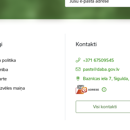
i
Kontakti
 politika
+371 67509545
E-pasts:
pasts@daba.gov.lv
mība
Baznīcas iela 7, Sigulda
arte
izvēles maiņa
Visi kontakti