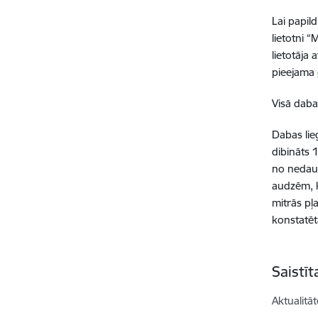
Lai papil
lietotni 
lietotāja
pieejama
Visā daba
Dabas lie
dibināts 
no nedaud
audzēm, k
mitrās pļ
konstatēta
Saistī
Aktualitāt