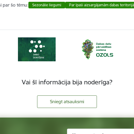
si par šo tēmu:
Sezonālie liegumi
Par īpaši aizsargājamām dabas teritori
Vai šī informācija bija noderīga?
Sniegt atsauksmi