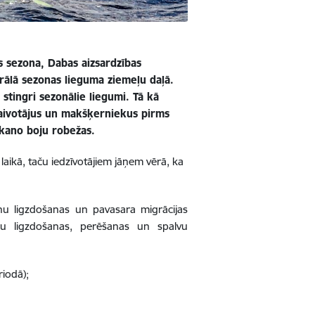
as sezona, Dabas aizsardzības
trālā sezonas lieguma ziemeļu daļā.
 stingri sezonālie liegumi. Tā kā
laivotājus un makšķerniekus pirms
rkano boju robežas.
 laikā, taču iedzīvotājiem jāņem vērā, ka
nu ligzdošanas un pavasara migrācijas
ru ligzdošanas, perēšanas un spalvu
riodā);