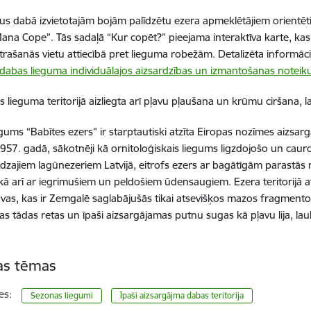
dus dabā izvietotajām bojām palīdzētu ezera apmeklētājiem orientēti
“Mana Cope”. Tās sadaļā “Kur copēt?” pieejama interaktīva karte, ka
 atrašanās vietu attiecībā pret lieguma robežām. Detalizēta inform
dabas lieguma individuālajos aizsardzības un izmantošanas notei
s lieguma teritorijā aizliegta arī pļavu pļaušana un krūmu ciršana, 
gums “Babītes ezers” ir starptautiski atzīta Eiropas nozīmes aizsar
1957. gadā, sākotnēji kā ornitoloģiskais liegums ligzdojošo un caurc
zajiem lagūnezeriem Latvijā, eitrofs ezers ar bagātīgām parastās n
ā arī ar iegrimušiem un peldošiem ūdensaugiem. Ezera teritorijā a
avas, kas ir Zemgalē saglabājušās tikai atsevišķos mazos fragmentos,
s tādas retas un īpaši aizsargājamas putnu sugas kā pļavu lija, lauku
tas tēmas
es:
Sezonas liegumi
Īpaši aizsargājma dabas teritorija