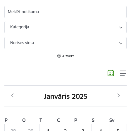
Meklēt notikumu
Kategorija
Norises vieta
Aizvērt
Janvāris 2025
P
O
T
C
P
S
Sv
28
29
1
2
3
4
5