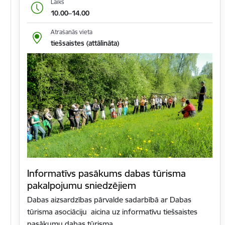
Laiks
10.00–14.00
Atrašanās vieta
tiešsaistes (attālināta)
Informatīvs pasākums dabas tūrisma
pakalpojumu sniedzējiem
Dabas aizsardzības pārvalde sadarbībā ar Dabas
tūrisma asociāciju aicina uz informatīvu tiešsaistes
pasākumu dabas tūrisma…