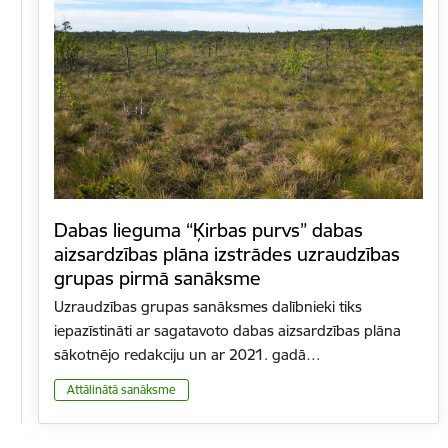
Dabas lieguma “Ķirbas purvs” dabas
aizsardzības plāna izstrādes uzraudzības
grupas pirmā sanāksme
Uzraudzības grupas sanāksmes dalībnieki tiks
iepazīstināti ar sagatavoto dabas aizsardzības plāna
sākotnējo redakciju un ar 2021. gadā…
Attālinātā sanāksme