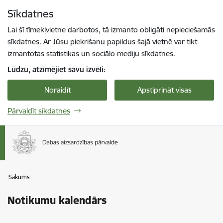
Pāriet uz lapas saturu
Sīkdatnes
Spied
lai meklētu
Enter
Lai šī tīmekļvietne darbotos, tā izmanto obligāti nepieciešamās
sīkdatnes. Ar Jūsu piekrišanu papildus šajā vietnē var tikt
izmantotas statistikas un sociālo mediju sīkdatnes.
Lūdzu, atzīmējiet savu izvēli:
Noraidīt
Apstiprināt visas
Pārvaldīt sīkdatnes
Sākums
Notikumu kalendārs