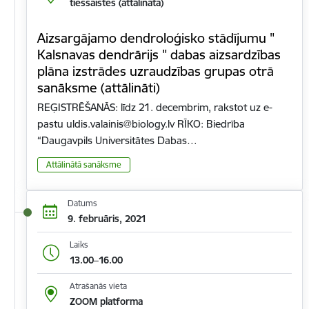
tiešsaistes (attālināta)
Aizsargājamo dendroloģisko stādījumu "
Kalsnavas dendrārijs " dabas aizsardzības
plāna izstrādes uzraudzības grupas otrā
sanāksme (attālināti)
REĢISTRĒŠANĀS: līdz 21. decembrim, rakstot uz e-
pastu uldis.valainis@biology.lv RĪKO: Biedrība
“Daugavpils Universitātes Dabas…
Attālinātā sanāksme
Datums
9. februāris, 2021
Laiks
13.00–16.00
Atrašanās vieta
ZOOM platforma