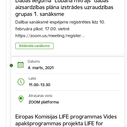
Dabas lieguma "Lubāna mitrājs" dabas
aizsardzības plāna izstrādes uzraudzības
grupas 1. sanāksme
Dalībai sanāksmē iespējams reģistrēties līdz 10.
februāra plkst. 17.00. vietnē
https://zoom.us/meeting/register…
Attālinātā sanāksme
Datums
4. marts, 2021
Laiks
11.00–13.30
Atrašanās vieta
ZOOM platforma
Eiropas Komisijas LIFE programmas Vides
apakšprogrammas projekta LIFE for