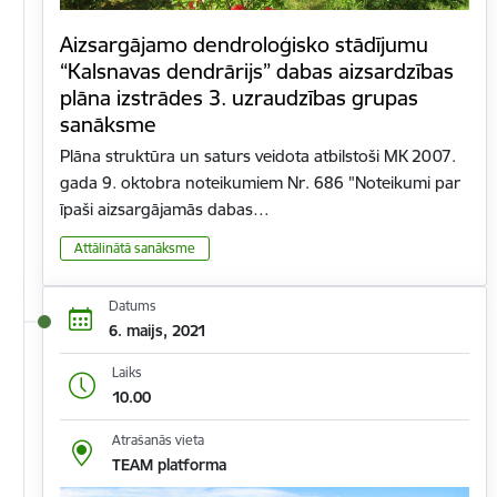
Aizsargājamo dendroloģisko stādījumu
“Kalsnavas dendrārijs” dabas aizsardzības
plāna izstrādes 3. uzraudzības grupas
sanāksme
Plāna struktūra un saturs veidota atbilstoši MK 2007.
gada 9. oktobra noteikumiem Nr. 686 "Noteikumi par
īpaši aizsargājamās dabas…
Attālinātā sanāksme
Datums
6. maijs, 2021
Laiks
10.00
Atrašanās vieta
TEAM platforma