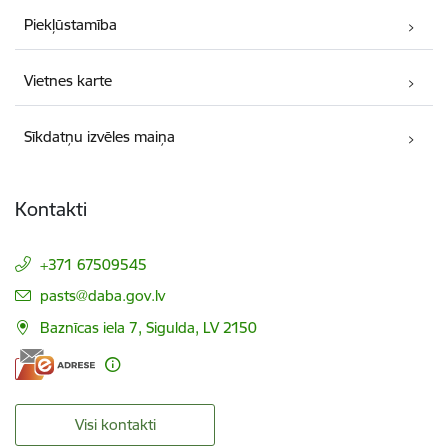
Piekļūstamība
Vietnes karte
Sīkdatņu izvēles maiņa
Kontakti
+371 67509545
E-pasts:
pasts@daba.gov.lv
Baznīcas iela 7, Sigulda, LV 2150
Visi kontakti