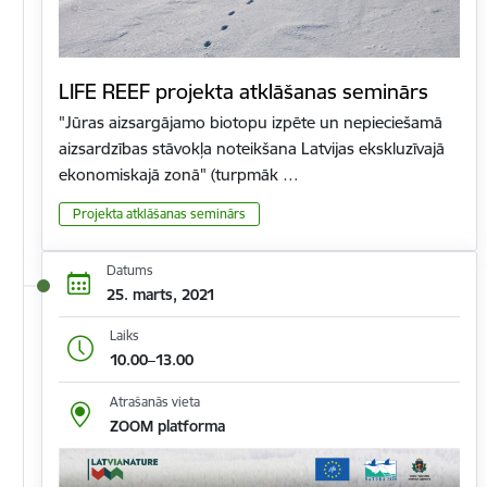
LIFE REEF projekta atklāšanas seminārs
"Jūras aizsargājamo biotopu izpēte un nepieciešamā
aizsardzības stāvokļa noteikšana Latvijas ekskluzīvajā
ekonomiskajā zonā" (turpmāk …
Projekta atklāšanas seminārs
Datums
25. marts, 2021
Laiks
10.00–13.00
Atrašanās vieta
ZOOM platforma