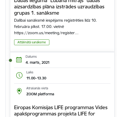
Dabas lieguma "Lubāna mitrājs" dabas
aizsardzības plāna izstrādes uzraudzības
grupas 1. sanāksme
Dalībai sanāksmē iespējams reģistrēties līdz 10.
februāra plkst. 17.00. vietnē
https://zoom.us/meeting/register…
Attālinātā sanāksme
Datums
4. marts, 2021
Laiks
11.00–13.30
Atrašanās vieta
ZOOM platforma
Eiropas Komisijas LIFE programmas Vides
apakšprogrammas projekta LIFE for