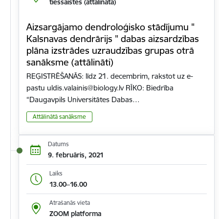
tiešsaistes (attālināta)
Aizsargājamo dendroloģisko stādījumu "
Kalsnavas dendrārijs " dabas aizsardzības
plāna izstrādes uzraudzības grupas otrā
sanāksme (attālināti)
REĢISTRĒŠANĀS: līdz 21. decembrim, rakstot uz e-
pastu uldis.valainis@biology.lv RĪKO: Biedrība
“Daugavpils Universitātes Dabas…
Attālinātā sanāksme
Datums
9. februāris, 2021
Laiks
13.00–16.00
Atrašanās vieta
ZOOM platforma