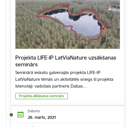
Projekta LIFE-IP LatViaNature uzsākšanas
seminārs
Seminārā ieskatu galvenajās projekta LIFE-IP
LatViaNature tēmās un aktivitātēs sniegs šī projekta
īstenotāji: vadošais partneris Dabas…
Projekta atklāšanas seminārs
Datums
26. marts, 2021