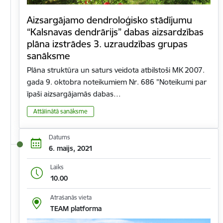
Aizsargājamo dendroloģisko stādījumu
“Kalsnavas dendrārijs” dabas aizsardzības
plāna izstrādes 3. uzraudzības grupas
sanāksme
Plāna struktūra un saturs veidota atbilstoši MK 2007.
gada 9. oktobra noteikumiem Nr. 686 "Noteikumi par
īpaši aizsargājamās dabas…
Attālinātā sanāksme
Datums
6. maijs, 2021
Laiks
10.00
Atrašanās vieta
TEAM platforma