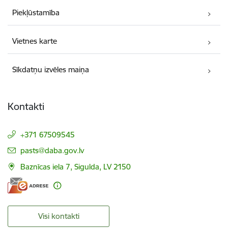
Piekļūstamība
Vietnes karte
Sīkdatņu izvēles maiņa
Kontakti
+371 67509545
E-pasts:
pasts@daba.gov.lv
Baznīcas iela 7, Sigulda, LV 2150
Visi kontakti