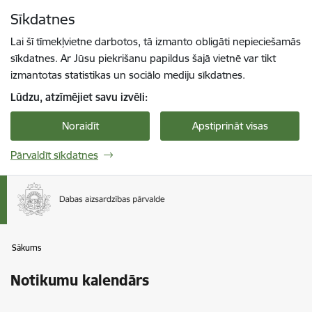
Pāriet uz lapas saturu
Sīkdatnes
Spied
lai meklētu
Enter
Lai šī tīmekļvietne darbotos, tā izmanto obligāti nepieciešamās
sīkdatnes. Ar Jūsu piekrišanu papildus šajā vietnē var tikt
izmantotas statistikas un sociālo mediju sīkdatnes.
Lūdzu, atzīmējiet savu izvēli:
Noraidīt
Apstiprināt visas
Pārvaldīt sīkdatnes
Sākums
Notikumu kalendārs