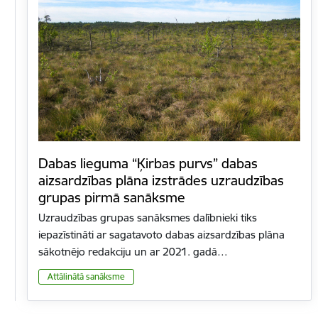
Dabas lieguma “Ķirbas purvs” dabas
aizsardzības plāna izstrādes uzraudzības
grupas pirmā sanāksme
Uzraudzības grupas sanāksmes dalībnieki tiks
iepazīstināti ar sagatavoto dabas aizsardzības plāna
sākotnējo redakciju un ar 2021. gadā…
Attālinātā sanāksme