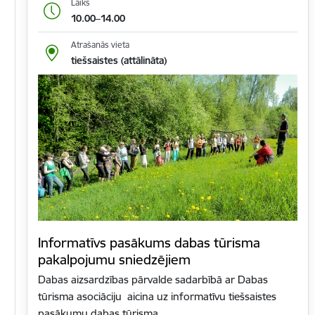
Laiks
10.00–14.00
Atrašanās vieta
tiešsaistes (attālināta)
Informatīvs pasākums dabas tūrisma
pakalpojumu sniedzējiem
Dabas aizsardzības pārvalde sadarbībā ar Dabas
tūrisma asociāciju aicina uz informatīvu tiešsaistes
pasākumu dabas tūrisma…