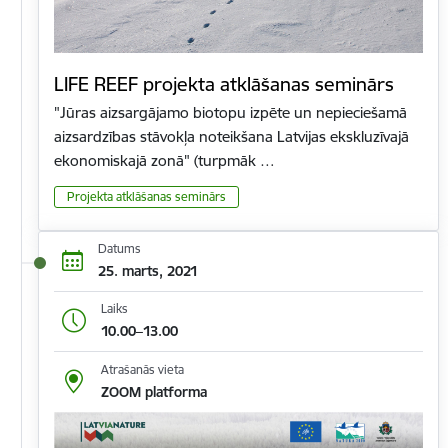
LIFE REEF projekta atklāšanas seminārs
"Jūras aizsargājamo biotopu izpēte un nepieciešamā
aizsardzības stāvokļa noteikšana Latvijas ekskluzīvajā
ekonomiskajā zonā" (turpmāk …
Projekta atklāšanas seminārs
Datums
25. marts, 2021
Laiks
10.00–13.00
Atrašanās vieta
ZOOM platforma