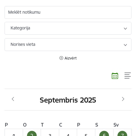
Meklēt notikumu
Kategorija
Norises vieta
Aizvērt
Septembris 2025
P
O
T
C
P
S
Sv
2
6
7
1
3
4
5