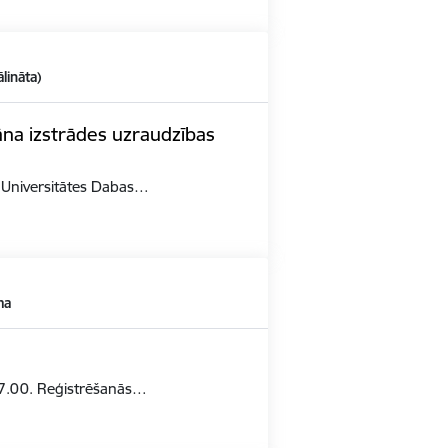
ālināta)
āna izstrādes uzraudzības
s Universitātes Dabas…
ma
 17.00. Reģistrēšanās…