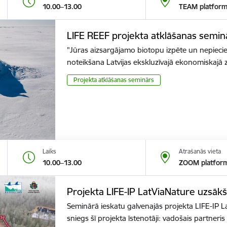
10.00–13.00
TEAM platfor
LIFE REEF projekta atklāšanas semin
"Jūras aizsargājamo biotopu izpēte un nepieci
noteikšana Latvijas ekskluzīvajā ekonomiskajā
Projekta atklāšanas seminārs
Laiks
Atrašanās vieta
10.00–13.00
ZOOM platfor
Projekta LIFE-IP LatViaNature uzsāk
Seminārā ieskatu galvenajās projekta LIFE-IP L
sniegs šī projekta īstenotāji: vadošais partner