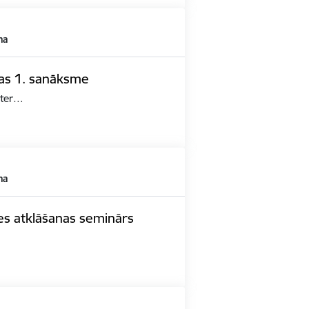
ma
pas 1. sanāksme
ster…
ma
es atklāšanas seminārs