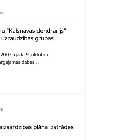
ma
u “Kalsnavas dendrārijs”
. uzraudzības grupas
K 2007. gada 9. oktobra
zsargājamās dabas…
ma
izsardzības plāna izstrādes