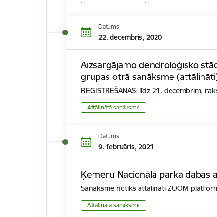
Datums
22. decembris, 2020
Aizsargājamo dendroloģisko stādī
grupas otrā sanāksme (attālināti
REĢISTRĒŠANĀS: līdz 21. decembrim, rakst
Attālinātā sanāksme
Datums
9. februāris, 2021
Ķemeru Nacionālā parka dabas a
Sanāksme notiks attālināti ZOOM platformā
Attālinātā sanāksme