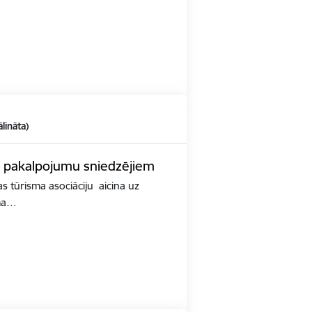
ālināta)
 pakalpojumu sniedzējiem
s tūrisma asociāciju aicina uz
sma…