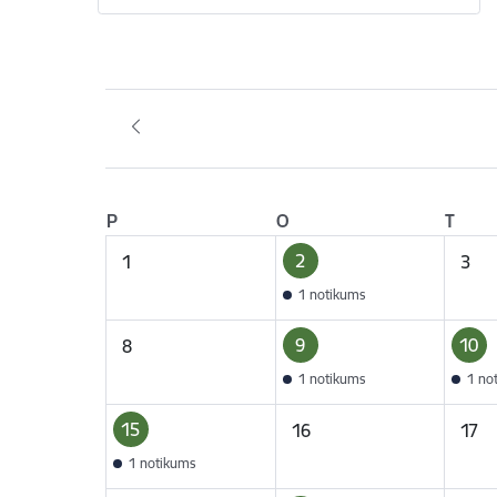
P
O
T
2
1
3
1 notikums
9
10
8
1 notikums
1 no
15
16
17
1 notikums