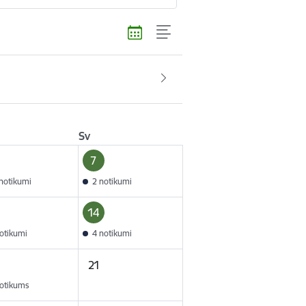
Sv
7
notikumi
2 notikumi
14
otikumi
4 notikumi
21
otikums