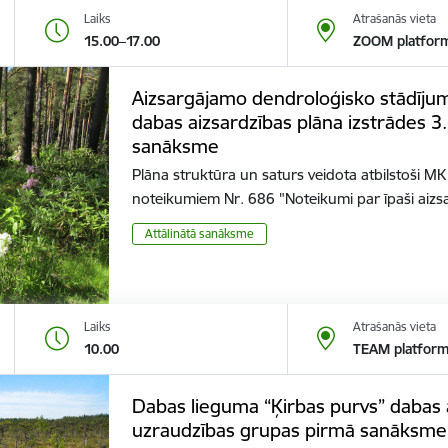
Laiks
Atrašanās vieta
15.00–17.00
ZOOM platfor
Aizsargājamo dendroloģisko stādījum
dabas aizsardzības plāna izstrādes 3
sanāksme
Plāna struktūra un saturs veidota atbilstoši M
noteikumiem Nr. 686 "Noteikumi par īpaši ai
Attālinātā sanāksme
Laiks
Atrašanās vieta
10.00
TEAM platfor
Dabas lieguma “Ķirbas purvs” dabas a
uzraudzības grupas pirmā sanāksme