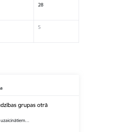
28
5
ma
udzības grupas otrā
n uzaicinātiem…