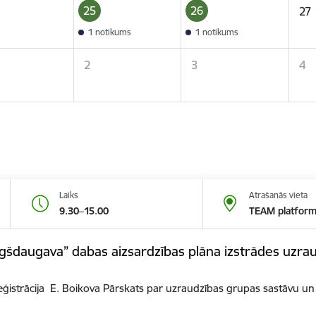
25
26
27
1 notikums
1 notikums
2
3
4
Laiks
Atrašanās vieta
9.30–15.00
TEAM platfor
gšdaugava” dabas aizsardzības plāna izstrādes uzra
reģistrācija E. Boikova Pārskats par uzraudzības grupas sastāvu u