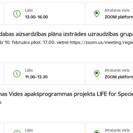
Laiks
Atrašanās vieta
13.00–16.00
ZOOM platfor
dabas aizsardzības plāna izstrādes uzraudzības gru
īdz 10. februāra plkst. 17.00. vietnē https://zoom.us/meeting/regi
Laiks
Atrašanās vieta
11.00–13.30
ZOOM platfor
mas Vides apakšprogrammas projekta LIFE for Speci
s
Laiks
Atrašanās vieta