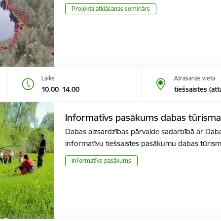
Projekta atklāšanas seminārs
Laiks
Atrašanās vieta
10.00–14.00
tiešsaistes (att
Informatīvs pasākums dabas tūrisma
Dabas aizsardzības pārvalde sadarbībā ar Daba
informatīvu tiešsaistes pasākumu dabas tūri
Informatīvs pasākums