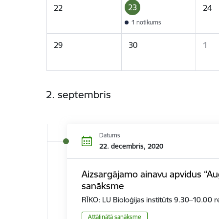
23
22
24
1 notikums
29
30
1
2. septembris
Datums
22. decembris, 2020
Aizsargājamo ainavu apvidus “Au
sanāksme
RĪKO: LU Bioloģijas institūts 9.30–10.00 
Attālinātā sanāksme