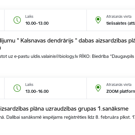
Laiks
Atrašanās vieta
10.00–13.00
tiešsaistes (att
jumu " Kalsnavas dendrārijs " dabas aizsardzības pl
)
ot uz e-pastu uldis.valainis@biology.lv RĪKO: Biedrība “Daugavpil
Laiks
Atrašanās vieta
13.00–16.00
ZOOM platfor
izsardzības plāna uzraudzības grupas 1.sanāksme
. Dalībai sanāksmē iespējams reģistrēties līdz 8. februāra plkst.