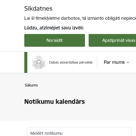
Pāriet uz lapas saturu
Sīkdatnes
Lai šī tīmekļvietne darbotos, tā izmanto obligāti nepiec
Lūdzu, atzīmējiet savu izvēli:
Noraidīt
Apstiprināt visas
Par mums
Sākums
Notikumu kalendārs
Meklēt notikumu