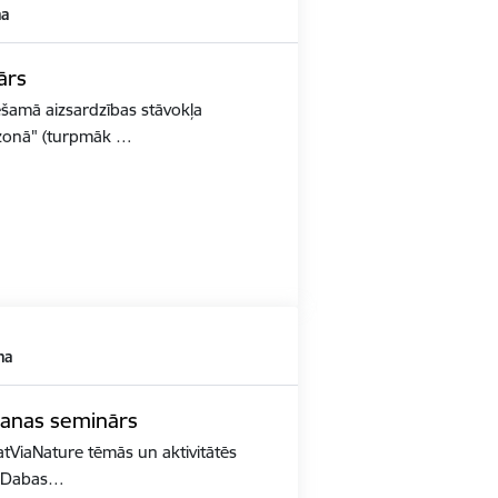
ma
ārs
ešamā aizsardzības stāvokļa
 zonā" (turpmāk …
ma
šanas seminārs
atViaNature tēmās un aktivitātēs
is Dabas…