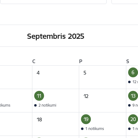
Septembris 2025
C
P
S
6
4
5
12 
11
13
12
tikums
2 notikumi
9 n
19
20
18
1 notikums
1 n