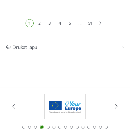
Lapošana
…
1
2
3
4
5
51
Pašreizējā lapa
Lapa
Lapa
Lapa
Lapa
Drukāt lapu