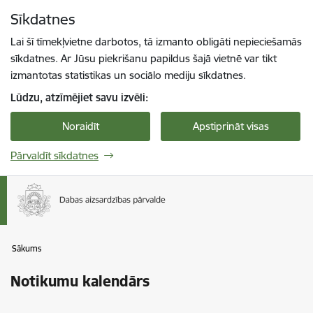
Pāriet uz lapas saturu
Sīkdatnes
Spied
lai meklētu
Enter
Lai šī tīmekļvietne darbotos, tā izmanto obligāti nepieciešamās
sīkdatnes. Ar Jūsu piekrišanu papildus šajā vietnē var tikt
izmantotas statistikas un sociālo mediju sīkdatnes.
Lūdzu, atzīmējiet savu izvēli:
Noraidīt
Apstiprināt visas
Pārvaldīt sīkdatnes
Sākums
Notikumu kalendārs