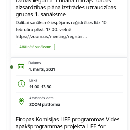
Dabas lieguma "Lubāna mitrājs" dabas
aizsardzības plāna izstrādes uzraudzības
grupas 1. sanāksme
Dalībai sanāksmē iespējams reģistrēties līdz 10.
februāra plkst. 17.00. vietnē
https://zoom.us/meeting/register…
Attālinātā sanāksme
Datums
4. marts, 2021
Laiks
11.00–13.30
Atrašanās vieta
ZOOM platforma
Eiropas Komisijas LIFE programmas Vides
apakšprogrammas projekta LIFE for