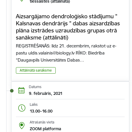
tiešsaistes (attālināta)
Aizsargājamo dendroloģisko stādījumu "
Kalsnavas dendrārijs " dabas aizsardzības
plāna izstrādes uzraudzības grupas otrā
sanāksme (attālināti)
REĢISTRĒŠANĀS: līdz 21. decembrim, rakstot uz e-
pastu uldis.valainis@biology.lv RĪKO: Biedrība
“Daugavpils Universitātes Dabas…
Attālinātā sanāksme
Datums
9. februāris, 2021
Laiks
13.00–16.00
Atrašanās vieta
ZOOM platforma