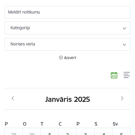
Meklēt notikumu
Kategorija
Norises vieta
Aizvērt
Janvāris 2025
P
O
T
C
P
S
Sv
28
29
1
2
3
4
5