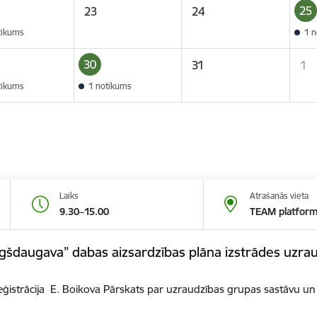
25
23
24
tikums
1 n
30
31
1
tikums
1 notikums
Laiks
Atrašanās vieta
9.30–15.00
TEAM platfor
gšdaugava” dabas aizsardzības plāna izstrādes uzra
reģistrācija E. Boikova Pārskats par uzraudzības grupas sastāvu u