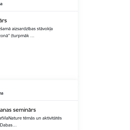
ma
ārs
ešamā aizsardzības stāvokļa
 zonā" (turpmāk …
ma
šanas seminārs
atViaNature tēmās un aktivitātēs
is Dabas…