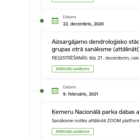
Datums
22. decembris, 2020
Aizsargājamo dendroloģisko stādī
grupas otrā sanāksme (attālināti
REĢISTRĒŠANĀS: līdz 21. decembrim, rakst
Attālinātā sanāksme
Datums
9. februāris, 2021
Ķemeru Nacionālā parka dabas a
Sanāksme notiks attālināti ZOOM platformā
Attālinātā sanāksme