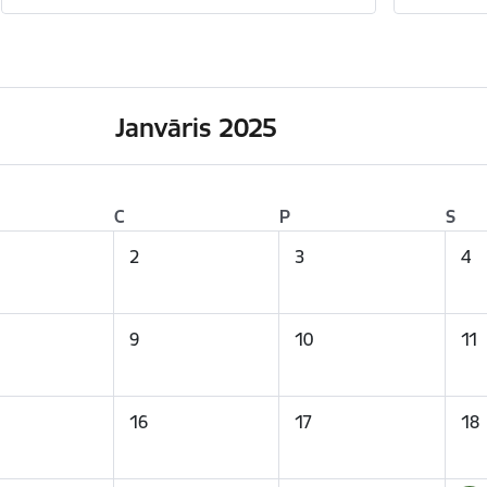
Janvāris 2025
C
P
S
2
3
4
9
10
11
16
17
18