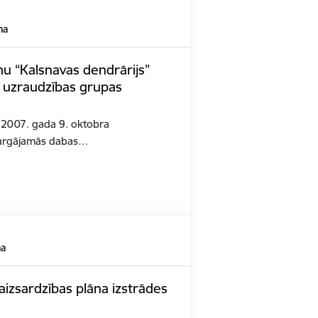
ma
u “Kalsnavas dendrārijs”
. uzraudzības grupas
K 2007. gada 9. oktobra
zsargājamās dabas…
ma
izsardzības plāna izstrādes