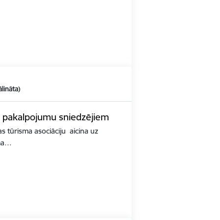
ālināta)
 pakalpojumu sniedzējiem
s tūrisma asociāciju aicina uz
sma…