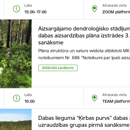
Laiks
Atrašanās vieta
15.00–17.00
ZOOM platfor
Aizsargājamo dendroloģisko stādījum
dabas aizsardzības plāna izstrādes 3
sanāksme
Plāna struktūra un saturs veidota atbilstoši M
noteikumiem Nr. 686 "Noteikumi par īpaši ai
Attālinātā sanāksme
Laiks
Atrašanās vieta
10.00
TEAM platfor
Dabas lieguma “Ķirbas purvs” dabas a
uzraudzības grupas pirmā sanāksme