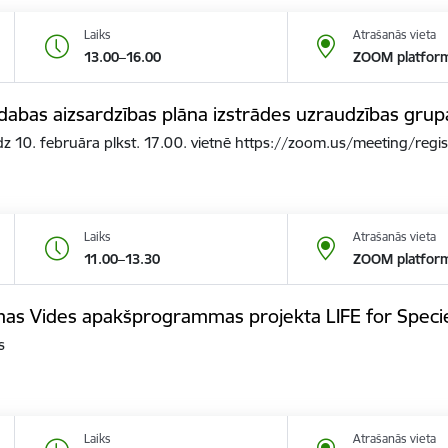
Laiks
Atrašanās vieta
13.00–16.00
ZOOM platfor
dabas aizsardzības plāna izstrādes uzraudzības gru
īdz 10. februāra plkst. 17.00. vietnē https://zoom.us/meeting/regi
Laiks
Atrašanās vieta
11.00–13.30
ZOOM platfor
mas Vides apakšprogrammas projekta LIFE for Speci
s
Laiks
Atrašanās vieta