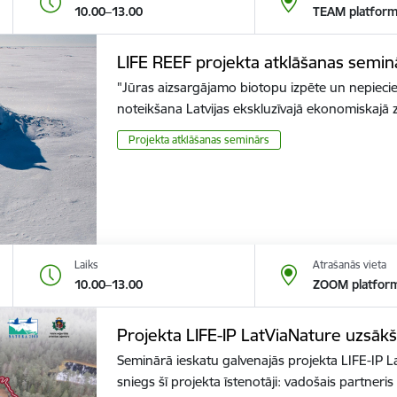
10.00–13.00
TEAM platfor
LIFE REEF projekta atklāšanas semin
"Jūras aizsargājamo biotopu izpēte un nepieci
noteikšana Latvijas ekskluzīvajā ekonomiskajā
Projekta atklāšanas seminārs
Laiks
Atrašanās vieta
10.00–13.00
ZOOM platfor
Projekta LIFE-IP LatViaNature uzsāk
Seminārā ieskatu galvenajās projekta LIFE-IP L
sniegs šī projekta īstenotāji: vadošais partner