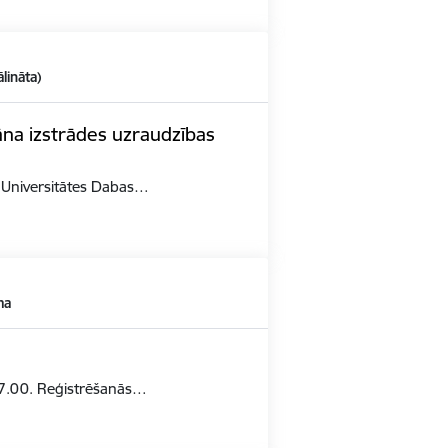
ālināta)
āna izstrādes uzraudzības
s Universitātes Dabas…
ma
 17.00. Reģistrēšanās…