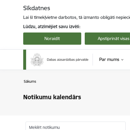
Pāriet uz lapas saturu
Sīkdatnes
Lai šī tīmekļvietne darbotos, tā izmanto obligāti nepiec
Lūdzu, atzīmējiet savu izvēli:
Noraidīt
Apstiprināt visas
Par mums
Sākums
Notikumu kalendārs
Meklēt notikumu