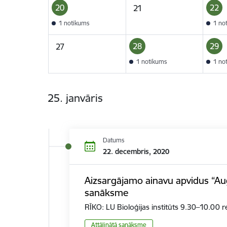
20
22
21
1 notikums
1 no
28
29
27
1 notikums
1 no
25. janvāris
Datums
22. decembris, 2020
Aizsargājamo ainavu apvidus “Au
sanāksme
RĪKO: LU Bioloģijas institūts 9.30–10.00 
Attālinātā sanāksme