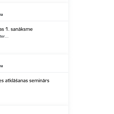
ma
pas 1. sanāksme
ster…
ma
es atklāšanas seminārs