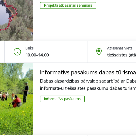
Projekta atklāšanas seminārs
Laiks
Atrašanās vieta
10.00–14.00
tiešsaistes (att
Informatīvs pasākums dabas tūrisma
Dabas aizsardzības pārvalde sadarbībā ar Daba
informatīvu tiešsaistes pasākumu dabas tūri
Informatīvs pasākums