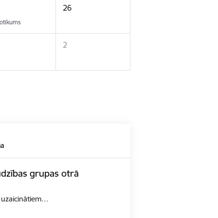
26
otikums
2
ma
udzības grupas otrā
n uzaicinātiem…