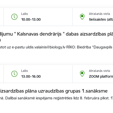
Laiks
Atrašanās vieta
10.00–13.00
tiešsaistes (att
jumu " Kalsnavas dendrārijs " dabas aizsardzības pl
)
ot uz e-pastu uldis.valainis@biology.lv RĪKO: Biedrība “Daugavpil
Laiks
Atrašanās vieta
13.00–16.00
ZOOM platfor
izsardzības plāna uzraudzības grupas 1.sanāksme
. Dalībai sanāksmē iespējams reģistrēties līdz 8. februāra plkst.