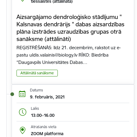
tiešsaistes (attālināta)
Aizsargājamo dendroloģisko stādījumu "
Kalsnavas dendrārijs " dabas aizsardzības
plāna izstrādes uzraudzības grupas otrā
sanāksme (attālināti)
REĢISTRĒŠANĀS: līdz 21. decembrim, rakstot uz e-
pastu uldis.valainis@biology.lv RĪKO: Biedrība
“Daugavpils Universitātes Dabas…
Attālinātā sanāksme
Datums
9. februāris, 2021
Laiks
13.00–16.00
Atrašanās vieta
ZOOM platforma