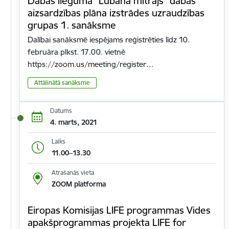
Dabas lieguma "Lubāna mitrājs" dabas
aizsardzības plāna izstrādes uzraudzības
grupas 1. sanāksme
Dalībai sanāksmē iespējams reģistrēties līdz 10.
februāra plkst. 17.00. vietnē
https://zoom.us/meeting/register…
Attālinātā sanāksme
Datums
4. marts, 2021
Laiks
11.00–13.30
Atrašanās vieta
ZOOM platforma
Eiropas Komisijas LIFE programmas Vides
apakšprogrammas projekta LIFE for