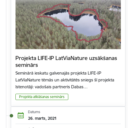
Projekta LIFE-IP LatViaNature uzsākšanas
seminārs
Seminārā ieskatu galvenajās projekta LIFE-IP
LatViaNature tēmās un aktivitātēs sniegs šī projekta
īstenotāji: vadošais partneris Dabas…
Projekta atklāšanas seminārs
Datums
26. marts, 2021