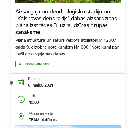
Aizsargājamo dendroloģisko stādījumu
“Kalsnavas dendrārijs” dabas aizsardzības
plāna izstrādes 3. uzraudzības grupas
sanāksme
Plāna struktūra un saturs veidota atbilstoši MK 2007.
gada 9. oktobra noteikumiem Nr. 686 "Noteikumi par
īpaši aizsargājamās dabas…
Attālinātā sanāksme
Datums
6. maijs, 2021
Laiks
10.00
Atrašanās vieta
TEAM platforma