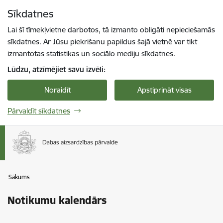
Pāriet uz lapas saturu
Sīkdatnes
Spied
lai meklētu
Enter
Lai šī tīmekļvietne darbotos, tā izmanto obligāti nepieciešamās
sīkdatnes. Ar Jūsu piekrišanu papildus šajā vietnē var tikt
izmantotas statistikas un sociālo mediju sīkdatnes.
Lūdzu, atzīmējiet savu izvēli:
Noraidīt
Apstiprināt visas
Pārvaldīt sīkdatnes
Sākums
Notikumu kalendārs