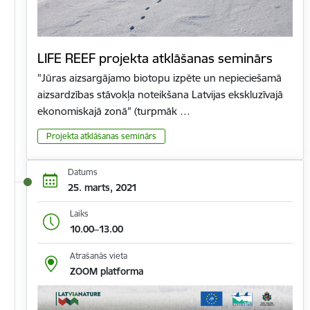
LIFE REEF projekta atklāšanas seminārs
"Jūras aizsargājamo biotopu izpēte un nepieciešamā
aizsardzības stāvokļa noteikšana Latvijas ekskluzīvajā
ekonomiskajā zonā" (turpmāk …
Projekta atklāšanas seminārs
Datums
25. marts, 2021
Laiks
10.00–13.00
Atrašanās vieta
ZOOM platforma