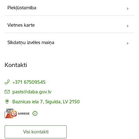
Piekļūstamība
Vietnes karte
Sīkdatņu izvēles maiņa
Kontakti
+371 67509545
E-pasts:
pasts@daba.gov.lv
Baznīcas iela 7, Sigulda, LV 2150
Visi kontakti