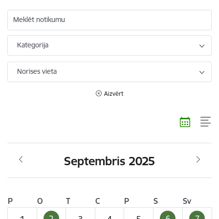
Meklēt notikumu
Kategorija
Norises vieta
Aizvērt
Septembris 2025
P
O
T
C
P
S
Sv
2
6
7
1
3
4
5