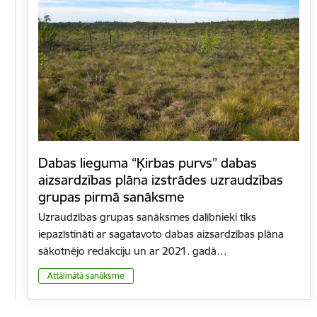
Dabas lieguma “Ķirbas purvs” dabas
aizsardzības plāna izstrādes uzraudzības
grupas pirmā sanāksme
Uzraudzības grupas sanāksmes dalībnieki tiks
iepazīstināti ar sagatavoto dabas aizsardzības plāna
sākotnējo redakciju un ar 2021. gadā…
Attālinātā sanāksme