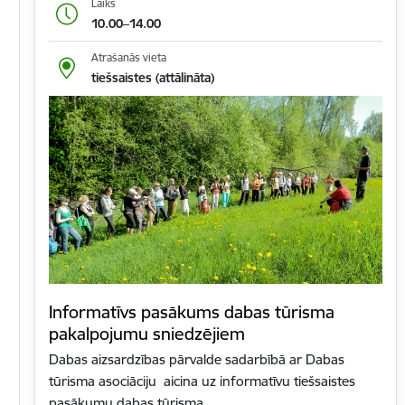
Laiks
10.00–14.00
Atrašanās vieta
tiešsaistes (attālināta)
Informatīvs pasākums dabas tūrisma
pakalpojumu sniedzējiem
Dabas aizsardzības pārvalde sadarbībā ar Dabas
tūrisma asociāciju aicina uz informatīvu tiešsaistes
pasākumu dabas tūrisma…