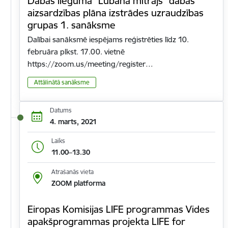
Dabas lieguma "Lubāna mitrājs" dabas
aizsardzības plāna izstrādes uzraudzības
grupas 1. sanāksme
Dalībai sanāksmē iespējams reģistrēties līdz 10.
februāra plkst. 17.00. vietnē
https://zoom.us/meeting/register…
Attālinātā sanāksme
Datums
4. marts, 2021
Laiks
11.00–13.30
Atrašanās vieta
ZOOM platforma
Eiropas Komisijas LIFE programmas Vides
apakšprogrammas projekta LIFE for