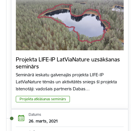
Projekta LIFE-IP LatViaNature uzsākšanas
seminārs
Seminārā ieskatu galvenajās projekta LIFE-IP
LatViaNature tēmās un aktivitātēs sniegs šī projekta
īstenotāji: vadošais partneris Dabas…
Projekta atklāšanas seminārs
Datums
26. marts, 2021