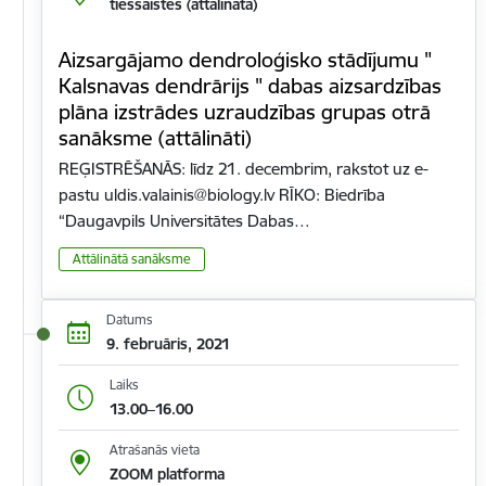
tiešsaistes (attālināta)
Aizsargājamo dendroloģisko stādījumu "
Kalsnavas dendrārijs " dabas aizsardzības
plāna izstrādes uzraudzības grupas otrā
sanāksme (attālināti)
REĢISTRĒŠANĀS: līdz 21. decembrim, rakstot uz e-
pastu uldis.valainis@biology.lv RĪKO: Biedrība
“Daugavpils Universitātes Dabas…
Attālinātā sanāksme
Datums
9. februāris, 2021
Laiks
13.00–16.00
Atrašanās vieta
ZOOM platforma