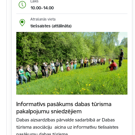
Laiks
10.00–14.00
Atrašanās vieta
tiešsaistes (attālināta)
Informatīvs pasākums dabas tūrisma
pakalpojumu sniedzējiem
Dabas aizsardzības pārvalde sadarbībā ar Dabas
tūrisma asociāciju aicina uz informatīvu tiešsaistes
pasākumu dabas tūrisma…