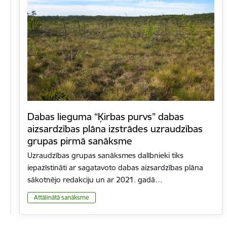
Dabas lieguma “Ķirbas purvs” dabas
aizsardzības plāna izstrādes uzraudzības
grupas pirmā sanāksme
Uzraudzības grupas sanāksmes dalībnieki tiks
iepazīstināti ar sagatavoto dabas aizsardzības plāna
sākotnējo redakciju un ar 2021. gadā…
Attālinātā sanāksme