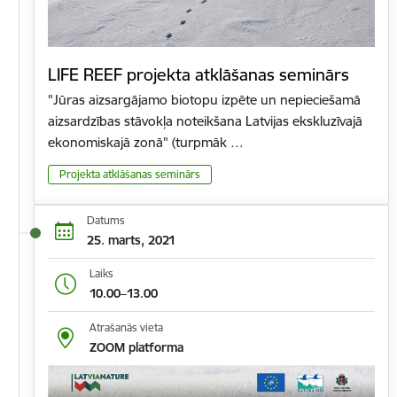
LIFE REEF projekta atklāšanas seminārs
"Jūras aizsargājamo biotopu izpēte un nepieciešamā
aizsardzības stāvokļa noteikšana Latvijas ekskluzīvajā
ekonomiskajā zonā" (turpmāk …
Projekta atklāšanas seminārs
Datums
25. marts, 2021
Laiks
10.00–13.00
Atrašanās vieta
ZOOM platforma