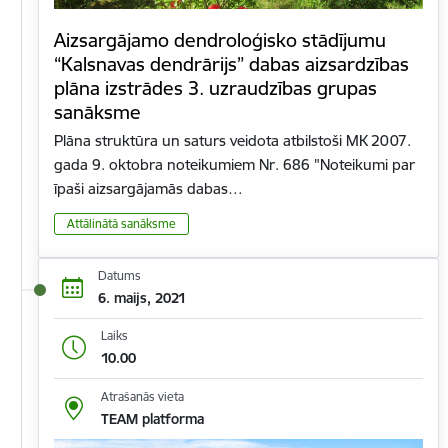
Aizsargājamo dendroloģisko stādījumu
“Kalsnavas dendrārijs” dabas aizsardzības
plāna izstrādes 3. uzraudzības grupas
sanāksme
Plāna struktūra un saturs veidota atbilstoši MK 2007.
gada 9. oktobra noteikumiem Nr. 686 "Noteikumi par
īpaši aizsargājamās dabas…
Attālinātā sanāksme
Datums
6. maijs, 2021
Laiks
10.00
Atrašanās vieta
TEAM platforma