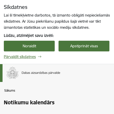
Pāriet uz lapas saturu
Sīkdatnes
Spied
lai meklētu
Enter
Lai šī tīmekļvietne darbotos, tā izmanto obligāti nepieciešamās
sīkdatnes. Ar Jūsu piekrišanu papildus šajā vietnē var tikt
izmantotas statistikas un sociālo mediju sīkdatnes.
Lūdzu, atzīmējiet savu izvēli:
Noraidīt
Apstiprināt visas
Pārvaldīt sīkdatnes
Sākums
Notikumu kalendārs