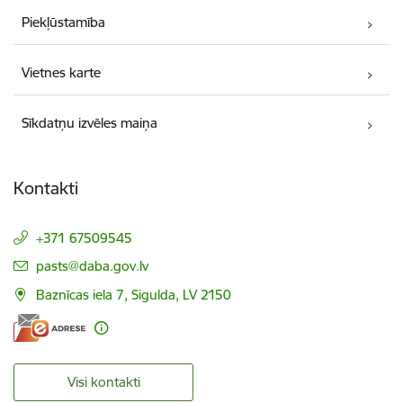
Piekļūstamība
Vietnes karte
Sīkdatņu izvēles maiņa
Kontakti
+371 67509545
E-pasts:
pasts@daba.gov.lv
Baznīcas iela 7, Sigulda, LV 2150
Visi kontakti