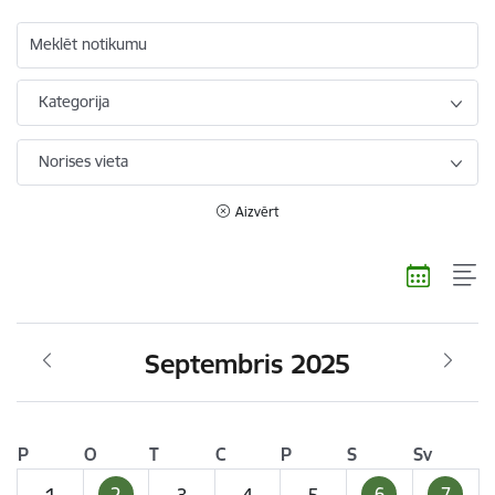
Meklēt notikumu
Kategorija
Norises vieta
Aizvērt
Septembris 2025
P
O
T
C
P
S
Sv
2
6
7
1
3
4
5