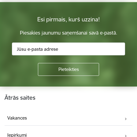
Esi pirmais, kurš uzzina!
Piesakies jaunumu saņemšanai savā e-pastā.
Kājene
Ātrās saites
Vakances
Iepirkumi