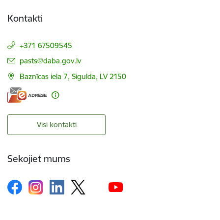
Kontakti
+371 67509545
E-pasts:
pasts@daba.gov.lv
Baznīcas iela 7, Sigulda, LV 2150
Visi kontakti
Sekojiet mums