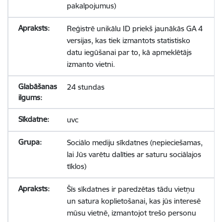
pakalpojumus)
Reģistrē unikālu ID priekš jaunākās GA 4
versijas, kas tiek izmantots statistisko
datu iegūšanai par to, kā apmeklētājs
izmanto vietni.
24 stundas
uvc
Sociālo mediju sīkdatnes (nepieciešamas,
lai Jūs varētu dalīties ar saturu sociālajos
tīklos)
Šīs sīkdatnes ir paredzētas tādu vietņu
un satura koplietošanai, kas jūs interesē
mūsu vietnē, izmantojot trešo personu