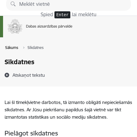
Pāriet uz lapas saturu
Spied
lai meklētu
Enter
Sākums
Sīkdatnes
Sīkdatnes
Atskaņot tekstu
Lai šī tīmekļvietne darbotos, tā izmanto obligāti nepieciešamās
sīkdatnes. Ar Jūsu piekrišanu papildus šajā vietnē var tikt
izmantotas statistikas un sociālo mediju sīkdatnes.
Pielāgot sīkdatnes