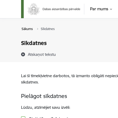
Pāriet uz lapas saturu
Par mums
Sākums
Sīkdatnes
Sīkdatnes
Atskaņot tekstu
Lai šī tīmekļvietne darbotos, tā izmanto obligāti nepiec
sīkdatnes.
Pielāgot sīkdatnes
Lūdzu, atzīmējiet savu izvēli: