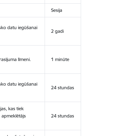
Sesija
isko datu iegūšanai
2 gadi
rasījuma līmeni.
1 minūte
isko datu iegūšanai
24 stundas
as, kas tiek
ā apmeklētājs
24 stundas