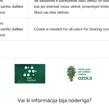
es
Šīs sīkdatnes ir paredzētas tādu vietņu un sat
varētu dalīties
kas jūs interesē mūsu vietnē, izmantojot treš
los)
tīklus vai citas vietnes.
es
varētu dalīties
Cookie is needed for all users for sharing con
los)
Vai šī informācija bija noderīga?