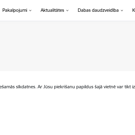
Pakalpojumi
Aktualitātes
Dabas daudzveidība
K
iešamās sīkdatnes. Ar Jūsu piekrišanu papildus šajā vietnē var tikt i