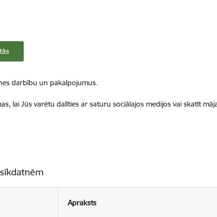
tās
ietnes darbību un pakalpojumus.
, lai Jūs varētu dalīties ar saturu sociālajos medijos vai skatīt mā
 sīkdatnēm
Apraksts