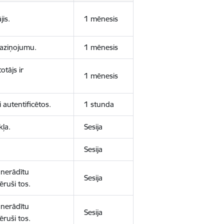
jis.
1 mēnesis
 paziņojumu.
1 mēnesis
otājs ir
1 mēnesis
 autentificētos.
1 stunda
kļa.
Sesija
Sesija
 nerādītu
Sesija
ēruši tos.
 nerādītu
Sesija
ēruši tos.