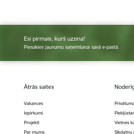
Esi pirmais, kurš uzzina!
Piesakies jaunumu saņemšanai savā e-pastā.
Kājene
Ātrās saites
Noderīg
Vakances
Privātuma
Iepirkumi
Piekļūsta
Projekti
Vietnes k
Par mums
Sīkdatņu 