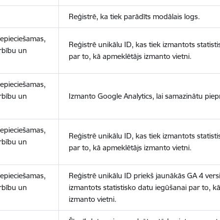
Reģistrē, ka tiek parādīts modālais logs.
nepieciešamas,
Reģistrē unikālu ID, kas tiek izmantots statist
arbību un
par to, kā apmeklētājs izmanto vietni.
nepieciešamas,
arbību un
Izmanto Google Analytics, lai samazinātu piep
nepieciešamas,
Reģistrē unikālu ID, kas tiek izmantots statist
arbību un
par to, kā apmeklētājs izmanto vietni.
nepieciešamas,
Reģistrē unikālu ID priekš jaunākās GA 4 versij
arbību un
izmantots statistisko datu iegūšanai par to, k
izmanto vietni.