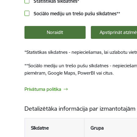
Statistikas sīkdatnes
*
Sociālo mediju un trešo pušu sīkdatnes
**
Noraidīt
Apstiprināt atzīmē
*
Statistikas sīkdatnes - nepieciešamas, lai uzlabotu v
**
Sociālo mediju un trešo pušu sīkdatnes - nepieciešamas
piemēram, Google Maps, PowerBI vai citus.
Privātuma politika
Detalizētāka informācija par izmantotajām
Sīkdatne
Grupa