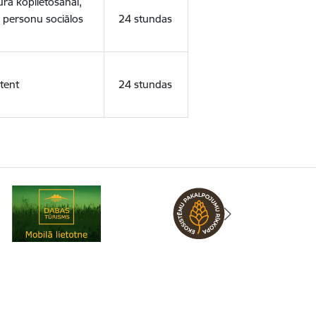
ura koplietošanai,
o personu sociālos
24 stundas
tent
24 stundas