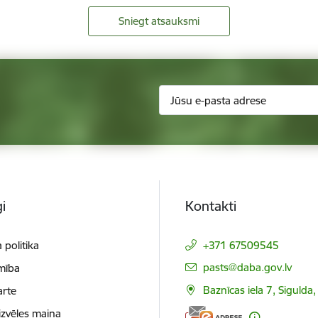
Sniegt atsauksmi
i
Kontakti
 politika
+371 67509545
E-pasts:
pasts@daba.gov.lv
mība
Baznīcas iela 7, Sigulda
arte
izvēles maiņa