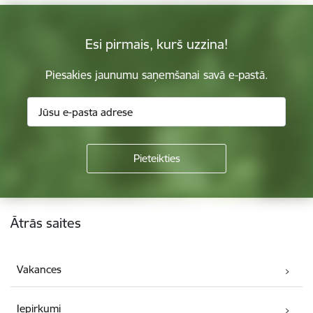
Esi pirmais, kurš uzzina!
Piesakies jaunumu saņemšanai savā e-pastā.
Kājene
Ātrās saites
Vakances
Iepirkumi