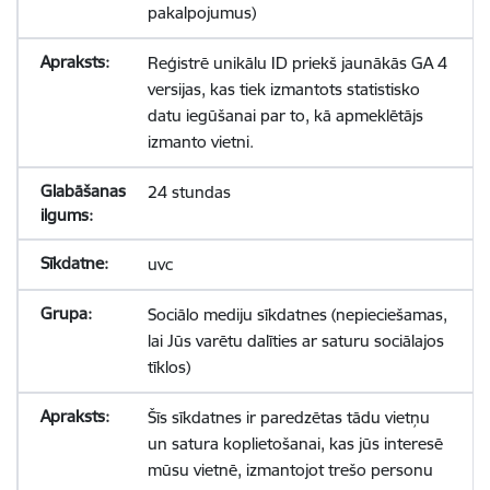
pakalpojumus)
Reģistrē unikālu ID priekš jaunākās GA 4
versijas, kas tiek izmantots statistisko
datu iegūšanai par to, kā apmeklētājs
izmanto vietni.
24 stundas
uvc
Sociālo mediju sīkdatnes (nepieciešamas,
lai Jūs varētu dalīties ar saturu sociālajos
tīklos)
Šīs sīkdatnes ir paredzētas tādu vietņu
un satura koplietošanai, kas jūs interesē
mūsu vietnē, izmantojot trešo personu