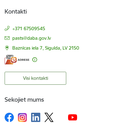
Kontakti
+371 67509545
E-pasts:
pasts@daba.gov.lv
Baznīcas iela 7, Sigulda, LV 2150
Visi kontakti
Sekojiet mums