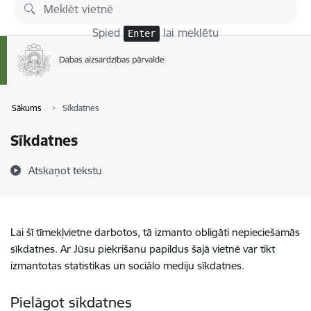
Pāriet uz lapas saturu
Spied
lai meklētu
Enter
Sākums
Sīkdatnes
Sīkdatnes
Atskaņot tekstu
Lai šī tīmekļvietne darbotos, tā izmanto obligāti nepieciešamās
sīkdatnes. Ar Jūsu piekrišanu papildus šajā vietnē var tikt
izmantotas statistikas un sociālo mediju sīkdatnes.
Pielāgot sīkdatnes