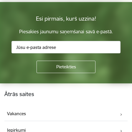
Esi pirmais, kurš uzzina!
Piesakies jaunumu saņemšanai savā e-pastā.
Kājene
Ātrās saites
Vakances
Iepirkumi