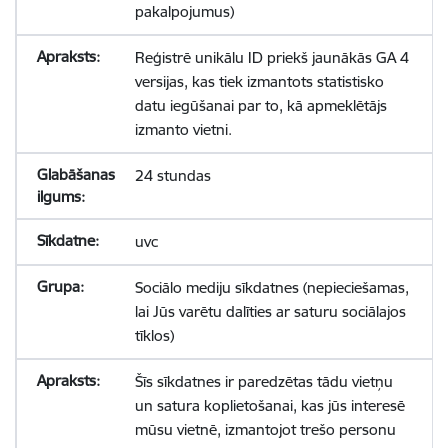
pakalpojumus)
Reģistrē unikālu ID priekš jaunākās GA 4
versijas, kas tiek izmantots statistisko
datu iegūšanai par to, kā apmeklētājs
izmanto vietni.
24 stundas
uvc
Sociālo mediju sīkdatnes (nepieciešamas,
lai Jūs varētu dalīties ar saturu sociālajos
tīklos)
Šīs sīkdatnes ir paredzētas tādu vietņu
un satura koplietošanai, kas jūs interesē
mūsu vietnē, izmantojot trešo personu