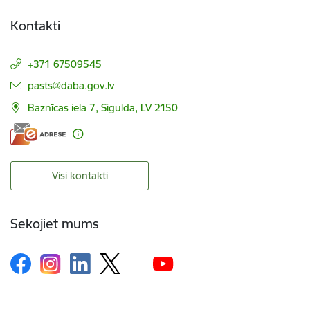
Kontakti
+371 67509545
E-pasts:
pasts@daba.gov.lv
Baznīcas iela 7, Sigulda, LV 2150
Visi kontakti
Sekojiet mums