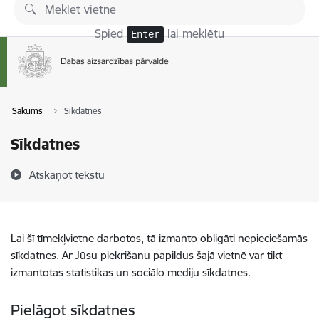
Pāriet uz lapas saturu
Spied
lai meklētu
Enter
Sākums
Sīkdatnes
Sīkdatnes
Atskaņot tekstu
Lai šī tīmekļvietne darbotos, tā izmanto obligāti nepieciešamās
sīkdatnes. Ar Jūsu piekrišanu papildus šajā vietnē var tikt
izmantotas statistikas un sociālo mediju sīkdatnes.
Pielāgot sīkdatnes