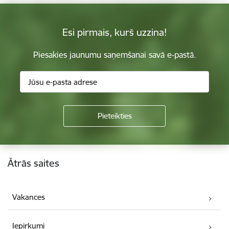
Esi pirmais, kurš uzzina!
Piesakies jaunumu saņemšanai savā e-pastā.
Kājene
Ātrās saites
Vakances
Iepirkumi