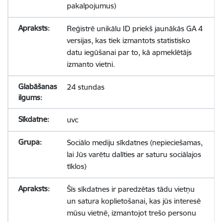
pakalpojumus)
Reģistrē unikālu ID priekš jaunākās GA 4
versijas, kas tiek izmantots statistisko
datu iegūšanai par to, kā apmeklētājs
izmanto vietni.
24 stundas
uvc
Sociālo mediju sīkdatnes (nepieciešamas,
lai Jūs varētu dalīties ar saturu sociālajos
tīklos)
Šīs sīkdatnes ir paredzētas tādu vietņu
un satura koplietošanai, kas jūs interesē
mūsu vietnē, izmantojot trešo personu