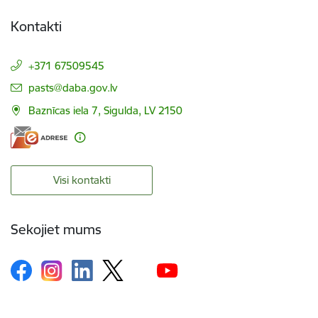
Kontakti
+371 67509545
E-pasts:
pasts@daba.gov.lv
Baznīcas iela 7, Sigulda, LV 2150
Visi kontakti
Sekojiet mums