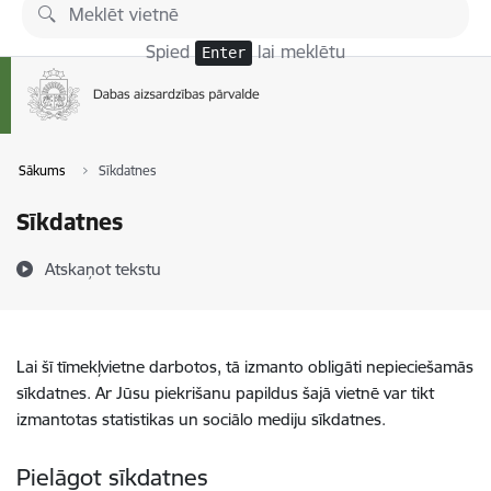
Pāriet uz lapas saturu
Spied
lai meklētu
Enter
Sākums
Sīkdatnes
Sīkdatnes
Atskaņot tekstu
Lai šī tīmekļvietne darbotos, tā izmanto obligāti nepieciešamās
sīkdatnes. Ar Jūsu piekrišanu papildus šajā vietnē var tikt
izmantotas statistikas un sociālo mediju sīkdatnes.
Pielāgot sīkdatnes