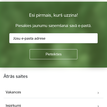
Esi pirmais, kurš uzzina!
Piesakies jaunumu saņemšanai savā e-pastā.
Kājene
Ātrās saites
Vakances
Iepirkumi