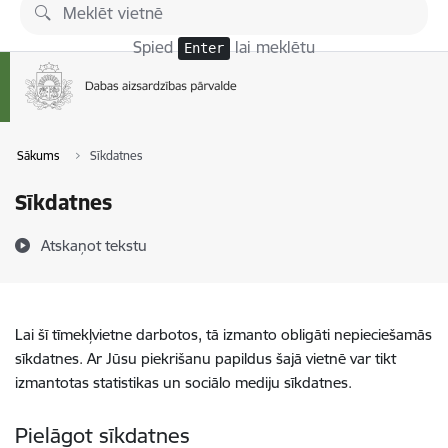
Pāriet uz lapas saturu
Spied
lai meklētu
Enter
Sākums
Sīkdatnes
Sīkdatnes
Atskaņot tekstu
Lai šī tīmekļvietne darbotos, tā izmanto obligāti nepieciešamās
sīkdatnes. Ar Jūsu piekrišanu papildus šajā vietnē var tikt
izmantotas statistikas un sociālo mediju sīkdatnes.
Pielāgot sīkdatnes