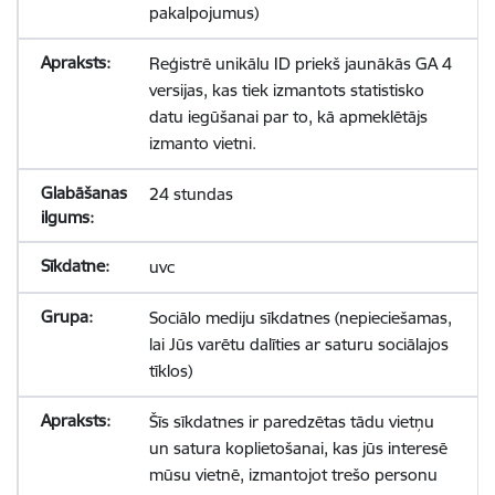
pakalpojumus)
Reģistrē unikālu ID priekš jaunākās GA 4
versijas, kas tiek izmantots statistisko
datu iegūšanai par to, kā apmeklētājs
izmanto vietni.
24 stundas
uvc
Sociālo mediju sīkdatnes (nepieciešamas,
lai Jūs varētu dalīties ar saturu sociālajos
tīklos)
Šīs sīkdatnes ir paredzētas tādu vietņu
un satura koplietošanai, kas jūs interesē
mūsu vietnē, izmantojot trešo personu