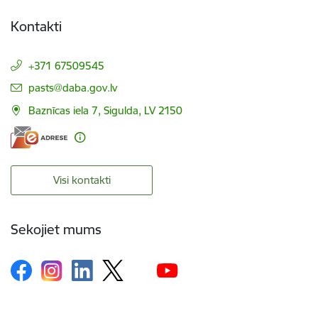
Kontakti
+371 67509545
E-pasts:
pasts@daba.gov.lv
Baznīcas iela 7, Sigulda, LV 2150
Visi kontakti
Sekojiet mums