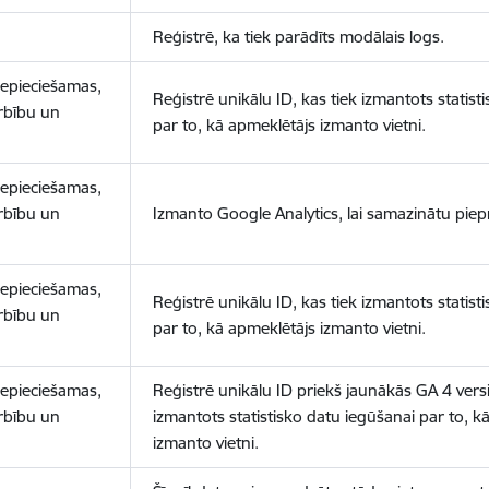
Reģistrē, ka tiek parādīts modālais logs.
nepieciešamas,
Reģistrē unikālu ID, kas tiek izmantots statist
arbību un
par to, kā apmeklētājs izmanto vietni.
nepieciešamas,
arbību un
Izmanto Google Analytics, lai samazinātu piep
nepieciešamas,
Reģistrē unikālu ID, kas tiek izmantots statist
arbību un
par to, kā apmeklētājs izmanto vietni.
nepieciešamas,
Reģistrē unikālu ID priekš jaunākās GA 4 versij
arbību un
izmantots statistisko datu iegūšanai par to, k
izmanto vietni.