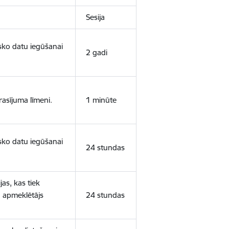
Sesija
isko datu iegūšanai
2 gadi
rasījuma līmeni.
1 minūte
isko datu iegūšanai
24 stundas
as, kas tiek
ā apmeklētājs
24 stundas