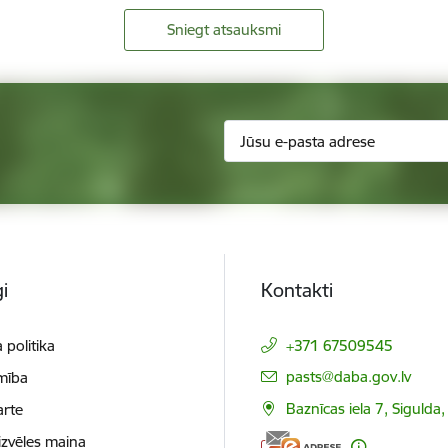
Sniegt atsauksmi
i
Kontakti
 politika
+371 67509545
E-pasts:
pasts@daba.gov.lv
mība
Baznīcas iela 7, Sigulda
arte
izvēles maiņa