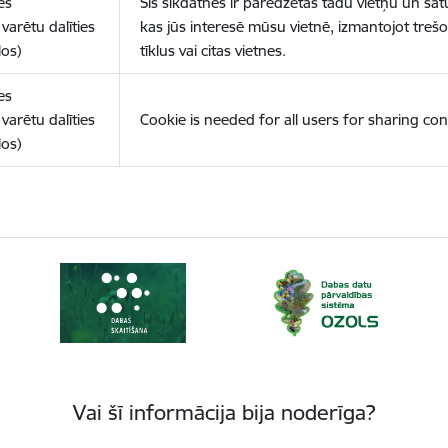
es
Šīs sīkdatnes ir paredzētas tādu vietņu un sat
varētu dalīties
kas jūs interesē mūsu vietnē, izmantojot treš
los)
tīklus vai citas vietnes.
es
varētu dalīties
Cookie is needed for all users for sharing con
los)
Vai šī informācija bija noderīga?