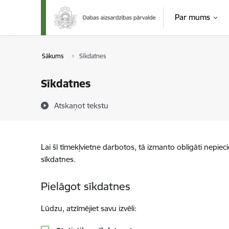
Pāriet uz lapas saturu
Par mums
Sākums
Sīkdatnes
Sīkdatnes
Atskaņot tekstu
Lai šī tīmekļvietne darbotos, tā izmanto obligāti nepiec
sīkdatnes.
Pielāgot sīkdatnes
Lūdzu, atzīmējiet savu izvēli: