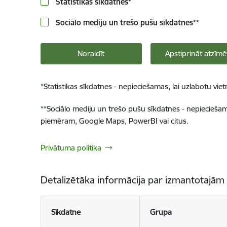
Statistikas sīkdatnes
*
Sociālo mediju un trešo pušu sīkdatnes
**
Noraidīt
Apstiprināt atzīmē
*
Statistikas sīkdatnes - nepieciešamas, lai uzlabotu v
**
Sociālo mediju un trešo pušu sīkdatnes - nepieciešamas
piemēram, Google Maps, PowerBI vai citus.
Privātuma politika
Detalizētāka informācija par izmantotajām
Sīkdatne
Grupa