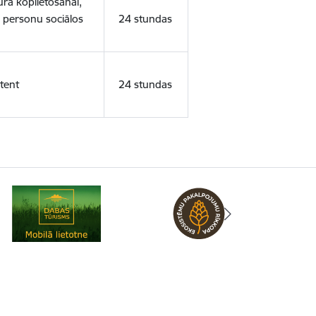
ura koplietošanai,
o personu sociālos
24 stundas
tent
24 stundas