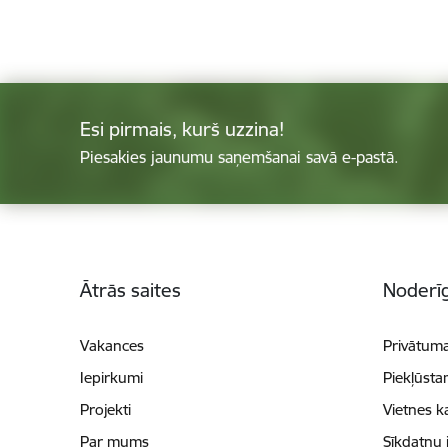
Esi pirmais, kurš uzzina!
Piesakies jaunumu saņemšanai savā e-pastā.
Kājene
Ātrās saites
Noderīg
Vakances
Privātuma
Iepirkumi
Piekļūsta
Projekti
Vietnes k
Par mums
Sīkdatņu 