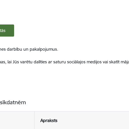
tās
ietnes darbību un pakalpojumus.
, lai Jūs varētu dalīties ar saturu sociālajos medijos vai skatīt mā
 sīkdatnēm
Apraksts