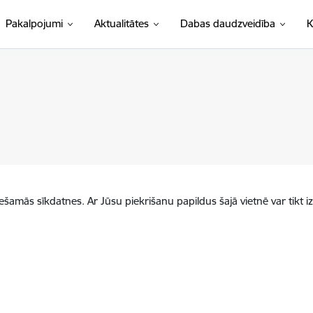
Pakalpojumi
Aktualitātes
Dabas daudzveidība
K
iešamās sīkdatnes. Ar Jūsu piekrišanu papildus šajā vietnē var tikt i