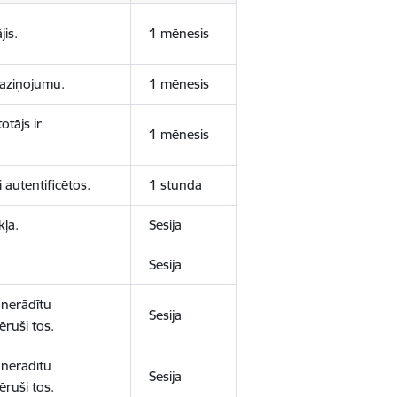
jis.
1 mēnesis
 paziņojumu.
1 mēnesis
otājs ir
1 mēnesis
 autentificētos.
1 stunda
kļa.
Sesija
Sesija
 nerādītu
Sesija
ēruši tos.
 nerādītu
Sesija
ēruši tos.