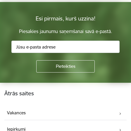
Esi pirmais, kurš uzzina!
Piesakies jaunumu saņemšanai savā e-pastā.
Kājene
Ātrās saites
Vakances
Iepirkumi