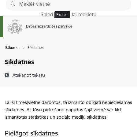
Pāriet uz lapas saturu
Spied
lai meklētu
Enter
Sākums
Sīkdatnes
Sīkdatnes
Atskaņot tekstu
Lai šī tīmekļvietne darbotos, tā izmanto obligāti nepieciešamās
sīkdatnes. Ar Jūsu piekrišanu papildus šajā vietnē var tikt
izmantotas statistikas un sociālo mediju sīkdatnes.
Pielāgot sīkdatnes