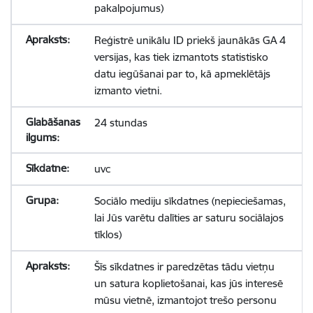
pakalpojumus)
Reģistrē unikālu ID priekš jaunākās GA 4
versijas, kas tiek izmantots statistisko
datu iegūšanai par to, kā apmeklētājs
izmanto vietni.
24 stundas
uvc
Sociālo mediju sīkdatnes (nepieciešamas,
lai Jūs varētu dalīties ar saturu sociālajos
tīklos)
Šīs sīkdatnes ir paredzētas tādu vietņu
un satura koplietošanai, kas jūs interesē
mūsu vietnē, izmantojot trešo personu