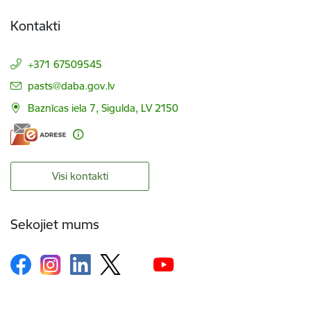
Kontakti
+371 67509545
E-pasts:
pasts@daba.gov.lv
Baznīcas iela 7, Sigulda, LV 2150
Visi kontakti
Sekojiet mums