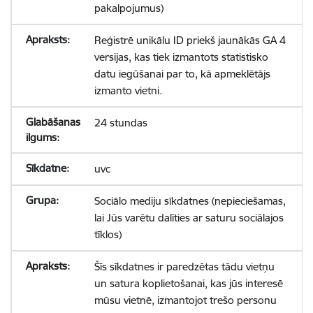
pakalpojumus)
Reģistrē unikālu ID priekš jaunākās GA 4
versijas, kas tiek izmantots statistisko
datu iegūšanai par to, kā apmeklētājs
izmanto vietni.
24 stundas
uvc
Sociālo mediju sīkdatnes (nepieciešamas,
lai Jūs varētu dalīties ar saturu sociālajos
tīklos)
Šīs sīkdatnes ir paredzētas tādu vietņu
un satura koplietošanai, kas jūs interesē
mūsu vietnē, izmantojot trešo personu