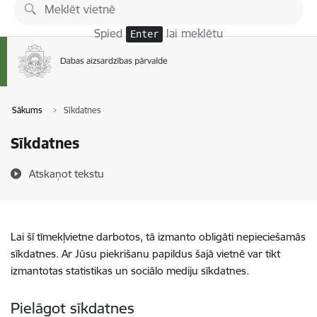
Pāriet uz lapas saturu
Spied
lai meklētu
Enter
Sākums
Sīkdatnes
Sīkdatnes
Atskaņot tekstu
Lai šī tīmekļvietne darbotos, tā izmanto obligāti nepieciešamās
sīkdatnes. Ar Jūsu piekrišanu papildus šajā vietnē var tikt
izmantotas statistikas un sociālo mediju sīkdatnes.
Pielāgot sīkdatnes