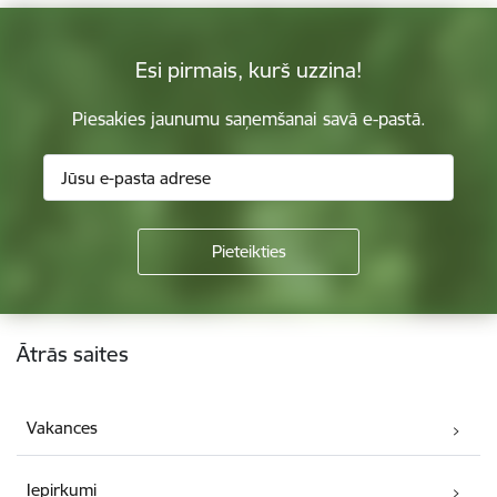
Esi pirmais, kurš uzzina!
Piesakies jaunumu saņemšanai savā e-pastā.
Kājene
Ātrās saites
Vakances
Iepirkumi