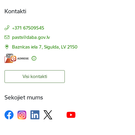
Kontakti
+371 67509545
E-pasts:
pasts@daba.gov.lv
Baznīcas iela 7, Sigulda, LV 2150
Visi kontakti
Sekojiet mums