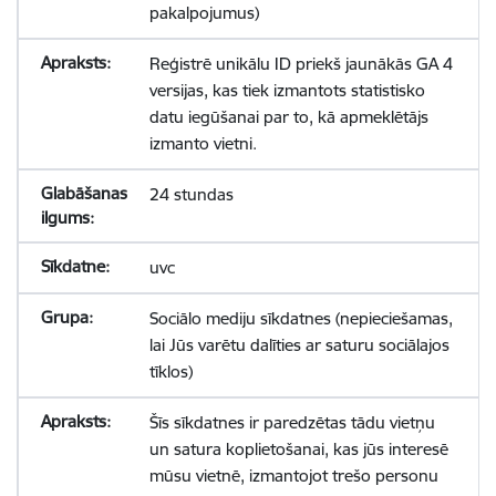
pakalpojumus)
Reģistrē unikālu ID priekš jaunākās GA 4
versijas, kas tiek izmantots statistisko
datu iegūšanai par to, kā apmeklētājs
izmanto vietni.
24 stundas
uvc
Sociālo mediju sīkdatnes (nepieciešamas,
lai Jūs varētu dalīties ar saturu sociālajos
tīklos)
Šīs sīkdatnes ir paredzētas tādu vietņu
un satura koplietošanai, kas jūs interesē
mūsu vietnē, izmantojot trešo personu