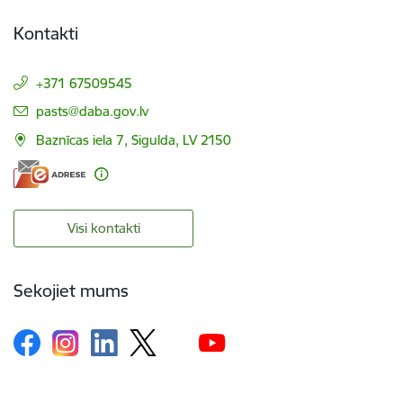
Kontakti
+371 67509545
E-pasts:
pasts@daba.gov.lv
Baznīcas iela 7, Sigulda, LV 2150
Visi kontakti
Sekojiet mums