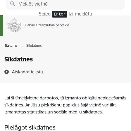
Pāriet uz lapas saturu
Spied
lai meklētu
Enter
Sākums
Sīkdatnes
Sīkdatnes
Atskaņot tekstu
Lai šī tīmekļvietne darbotos, tā izmanto obligāti nepieciešamās
sīkdatnes. Ar Jūsu piekrišanu papildus šajā vietnē var tikt
izmantotas statistikas un sociālo mediju sīkdatnes.
Pielāgot sīkdatnes