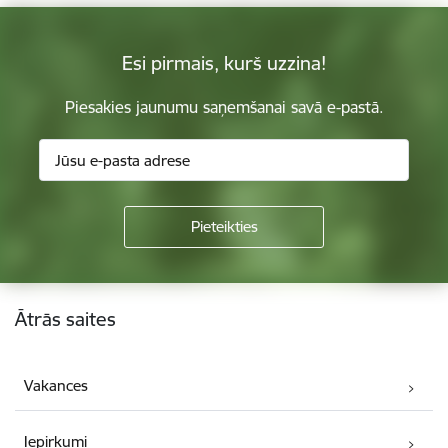
Esi pirmais, kurš uzzina!
Piesakies jaunumu saņemšanai savā e-pastā.
Kājene
Ātrās saites
Vakances
Iepirkumi