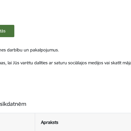
tās
ietnes darbību un pakalpojumus.
, lai Jūs varētu dalīties ar saturu sociālajos medijos vai skatīt mā
 sīkdatnēm
Apraksts