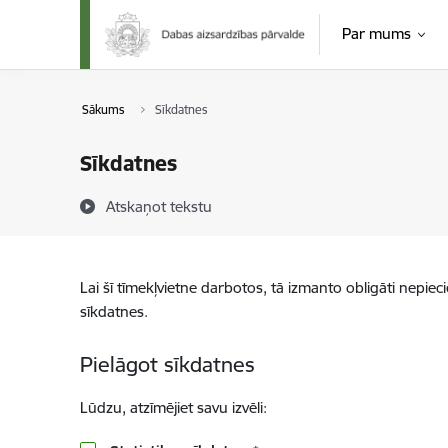
Pāriet uz lapas saturu
Par mums
Sākums
Sīkdatnes
Sīkdatnes
Atskaņot tekstu
Lai šī tīmekļvietne darbotos, tā izmanto obligāti nepiec
sīkdatnes.
Pielāgot sīkdatnes
Lūdzu, atzīmējiet savu izvēli: