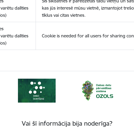
es
Šīs sīkdatnes ir paredzētas tādu vietņu un sat
varētu dalīties
kas jūs interesē mūsu vietnē, izmantojot treš
los)
tīklus vai citas vietnes.
es
varētu dalīties
Cookie is needed for all users for sharing con
los)
Vai šī informācija bija noderīga?