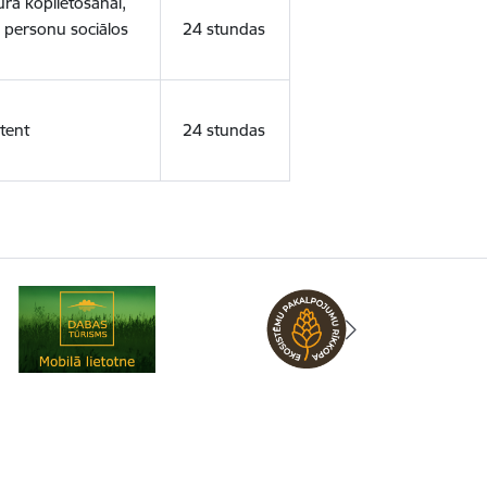
ura koplietošanai,
o personu sociālos
24 stundas
tent
24 stundas