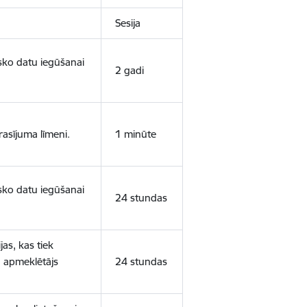
Sesija
isko datu iegūšanai
2 gadi
rasījuma līmeni.
1 minūte
isko datu iegūšanai
24 stundas
as, kas tiek
ā apmeklētājs
24 stundas