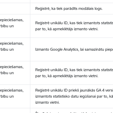
Reģistrē, ka tiek parādīts modālais logs.
nepieciešamas,
Reģistrē unikālu ID, kas tiek izmantots statist
arbību un
par to, kā apmeklētājs izmanto vietni.
nepieciešamas,
arbību un
Izmanto Google Analytics, lai samazinātu piep
nepieciešamas,
Reģistrē unikālu ID, kas tiek izmantots statist
arbību un
par to, kā apmeklētājs izmanto vietni.
nepieciešamas,
Reģistrē unikālu ID priekš jaunākās GA 4 versij
arbību un
izmantots statistisko datu iegūšanai par to, k
izmanto vietni.