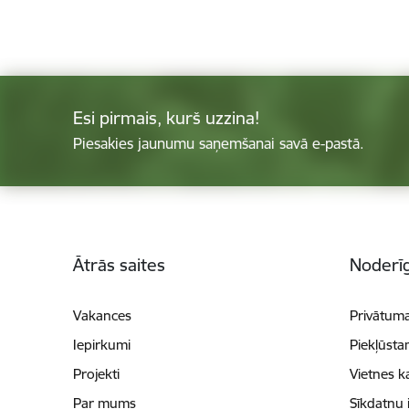
Esi pirmais, kurš uzzina!
Piesakies jaunumu saņemšanai savā e-pastā.
Kājene
Ātrās saites
Noderīg
Vakances
Privātuma
Iepirkumi
Piekļūsta
Projekti
Vietnes k
Par mums
Sīkdatņu 