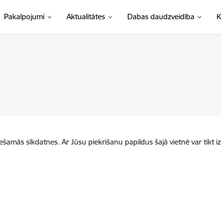
Pakalpojumi
Aktualitātes
Dabas daudzveidība
K
iešamās sīkdatnes. Ar Jūsu piekrišanu papildus šajā vietnē var tikt i