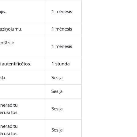
jis.
1 mēnesis
 paziņojumu.
1 mēnesis
otājs ir
1 mēnesis
 autentificētos.
1 stunda
kļa.
Sesija
Sesija
 nerādītu
Sesija
ēruši tos.
 nerādītu
Sesija
ēruši tos.