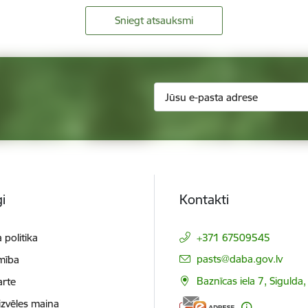
Sniegt atsauksmi
i
Kontakti
 politika
+371 67509545
E-pasts:
pasts@daba.gov.lv
mība
Baznīcas iela 7, Sigulda
arte
izvēles maiņa