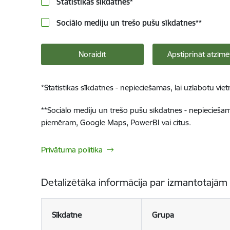
Statistikas sīkdatnes
*
Sociālo mediju un trešo pušu sīkdatnes
**
Noraidīt
Apstiprināt atzīmē
*
Statistikas sīkdatnes - nepieciešamas, lai uzlabotu v
**
Sociālo mediju un trešo pušu sīkdatnes - nepieciešamas
piemēram, Google Maps, PowerBI vai citus.
Privātuma politika
Detalizētāka informācija par izmantotajām
Sīkdatne
Grupa