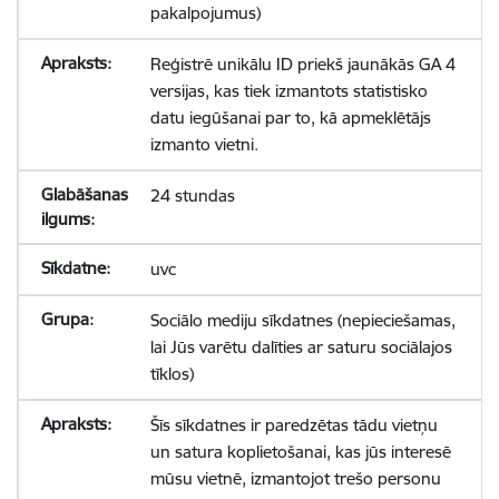
pakalpojumus)
Reģistrē unikālu ID priekš jaunākās GA 4
versijas, kas tiek izmantots statistisko
datu iegūšanai par to, kā apmeklētājs
izmanto vietni.
24 stundas
uvc
Sociālo mediju sīkdatnes (nepieciešamas,
lai Jūs varētu dalīties ar saturu sociālajos
tīklos)
Šīs sīkdatnes ir paredzētas tādu vietņu
un satura koplietošanai, kas jūs interesē
mūsu vietnē, izmantojot trešo personu