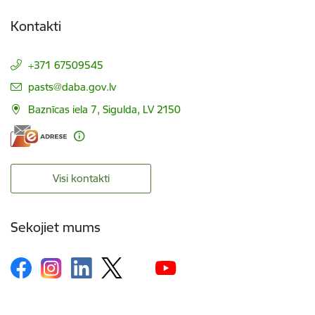
Kontakti
+371 67509545
E-pasts:
pasts@daba.gov.lv
Baznīcas iela 7, Sigulda, LV 2150
Visi kontakti
Sekojiet mums