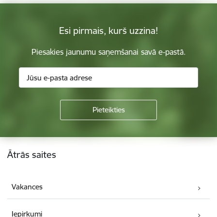
Esi pirmais, kurš uzzina!
Piesakies jaunumu saņemšanai savā e-pastā.
Kājene
Ātrās saites
Vakances
Iepirkumi