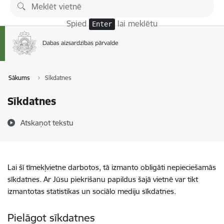
Pāriet uz lapas saturu
Spied
lai meklētu
Enter
Sākums
Sīkdatnes
Sīkdatnes
Atskaņot tekstu
Lai šī tīmekļvietne darbotos, tā izmanto obligāti nepieciešamās
sīkdatnes. Ar Jūsu piekrišanu papildus šajā vietnē var tikt
izmantotas statistikas un sociālo mediju sīkdatnes.
Pielāgot sīkdatnes