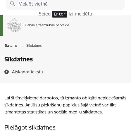
Pāriet uz lapas saturu
Spied
lai meklētu
Enter
Sākums
Sīkdatnes
Sīkdatnes
Atskaņot tekstu
Lai šī tīmekļvietne darbotos, tā izmanto obligāti nepieciešamās
sīkdatnes. Ar Jūsu piekrišanu papildus šajā vietnē var tikt
izmantotas statistikas un sociālo mediju sīkdatnes.
Pielāgot sīkdatnes