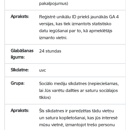
pakalpojumus)
Reģistrē unikālu ID priekš jaunākās GA 4
versijas, kas tiek izmantots statistisko
datu iegūšanai par to, kā apmeklētājs
izmanto vietni.
24 stundas
uvc
Sociālo mediju sīkdatnes (nepieciešamas,
lai Jūs varētu dalīties ar saturu sociālajos
tīklos)
Šīs sīkdatnes ir paredzētas tādu vietņu
un satura koplietošanai, kas jūs interesē
mūsu vietnē, izmantojot trešo personu