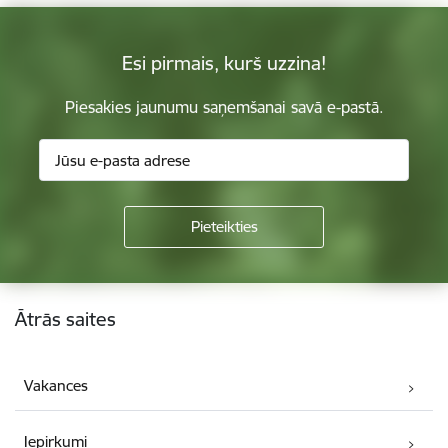
Esi pirmais, kurš uzzina!
Piesakies jaunumu saņemšanai savā e-pastā.
Kājene
Ātrās saites
Vakances
Iepirkumi