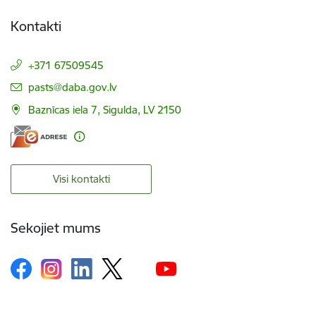
Kontakti
+371 67509545
E-pasts:
pasts@daba.gov.lv
Baznīcas iela 7, Sigulda, LV 2150
Visi kontakti
Sekojiet mums