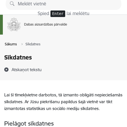
Pāriet uz lapas saturu
Spied
lai meklētu
Enter
Sākums
Sīkdatnes
Sīkdatnes
Atskaņot tekstu
Lai šī tīmekļvietne darbotos, tā izmanto obligāti nepieciešamās
sīkdatnes. Ar Jūsu piekrišanu papildus šajā vietnē var tikt
izmantotas statistikas un sociālo mediju sīkdatnes.
Pielāgot sīkdatnes