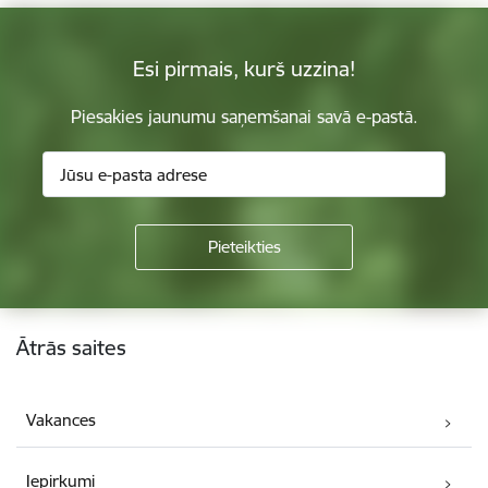
Esi pirmais, kurš uzzina!
Piesakies jaunumu saņemšanai savā e-pastā.
Kājene
Ātrās saites
Vakances
Iepirkumi