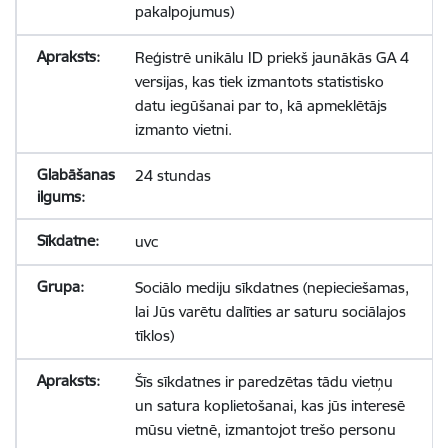
pakalpojumus)
Reģistrē unikālu ID priekš jaunākās GA 4
versijas, kas tiek izmantots statistisko
datu iegūšanai par to, kā apmeklētājs
izmanto vietni.
24 stundas
uvc
Sociālo mediju sīkdatnes (nepieciešamas,
lai Jūs varētu dalīties ar saturu sociālajos
tīklos)
Šīs sīkdatnes ir paredzētas tādu vietņu
un satura koplietošanai, kas jūs interesē
mūsu vietnē, izmantojot trešo personu