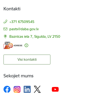
Kontakti
+371 67509545
E-pasts:
pasts@daba.gov.lv
Baznīcas iela 7, Sigulda, LV 2150
Visi kontakti
Sekojiet mums