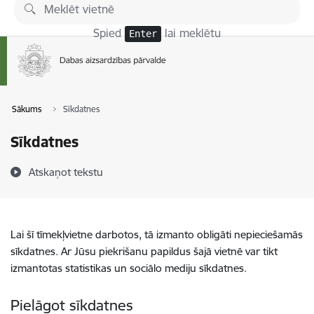
Pāriet uz lapas saturu
Spied
lai meklētu
Enter
Sākums
Sīkdatnes
Sīkdatnes
Atskaņot tekstu
Lai šī tīmekļvietne darbotos, tā izmanto obligāti nepieciešamās
sīkdatnes. Ar Jūsu piekrišanu papildus šajā vietnē var tikt
izmantotas statistikas un sociālo mediju sīkdatnes.
Pielāgot sīkdatnes