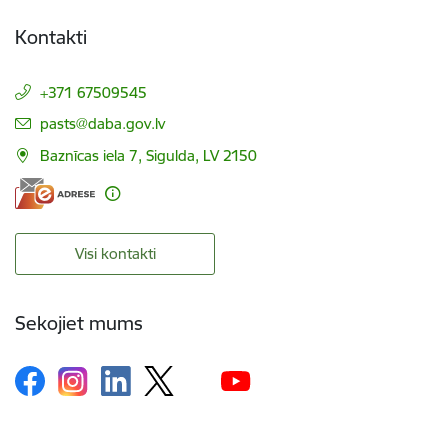
Kontakti
+371 67509545
E-pasts:
pasts@daba.gov.lv
Baznīcas iela 7, Sigulda, LV 2150
Visi kontakti
Sekojiet mums