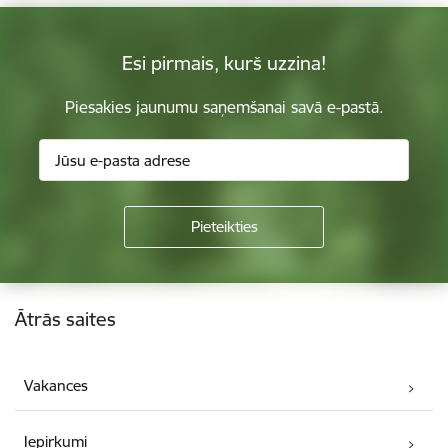
Esi pirmais, kurš uzzina!
Piesakies jaunumu saņemšanai savā e-pastā.
Kājene
Ātrās saites
Vakances
Iepirkumi