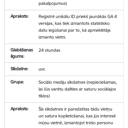
pakalpojumus)
Reģistrē unikālu ID priekš jaunākās GA 4
versijas, kas tiek izmantots statistisko
datu iegūšanai par to, kā apmeklētājs
izmanto vietni.
24 stundas
uvc
Sociālo mediju sīkdatnes (nepieciešamas,
lai Jūs varētu dalīties ar saturu sociālajos
tīklos)
Šīs sīkdatnes ir paredzētas tādu vietņu
un satura koplietošanai, kas jūs interesē
mūsu vietnē, izmantojot trešo personu