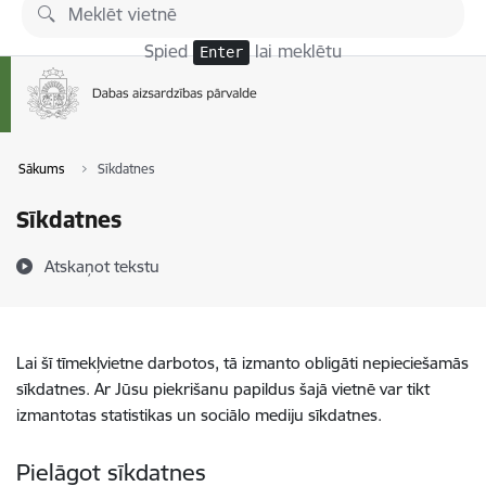
Pāriet uz lapas saturu
Spied
lai meklētu
Enter
Sākums
Sīkdatnes
Sīkdatnes
Atskaņot tekstu
Lai šī tīmekļvietne darbotos, tā izmanto obligāti nepieciešamās
sīkdatnes. Ar Jūsu piekrišanu papildus šajā vietnē var tikt
izmantotas statistikas un sociālo mediju sīkdatnes.
Pielāgot sīkdatnes