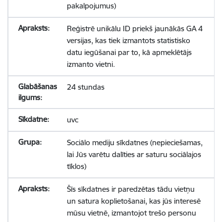
pakalpojumus)
Reģistrē unikālu ID priekš jaunākās GA 4
versijas, kas tiek izmantots statistisko
datu iegūšanai par to, kā apmeklētājs
izmanto vietni.
24 stundas
uvc
Sociālo mediju sīkdatnes (nepieciešamas,
lai Jūs varētu dalīties ar saturu sociālajos
tīklos)
Šīs sīkdatnes ir paredzētas tādu vietņu
un satura koplietošanai, kas jūs interesē
mūsu vietnē, izmantojot trešo personu