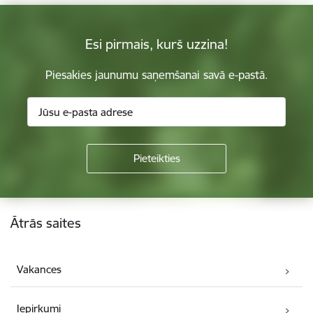
Esi pirmais, kurš uzzina!
Piesakies jaunumu saņemšanai savā e-pastā.
Kājene
Ātrās saites
Vakances
Iepirkumi