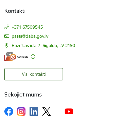
Kontakti
+371 67509545
E-pasts:
pasts@daba.gov.lv
Baznīcas iela 7, Sigulda, LV 2150
Visi kontakti
Sekojiet mums