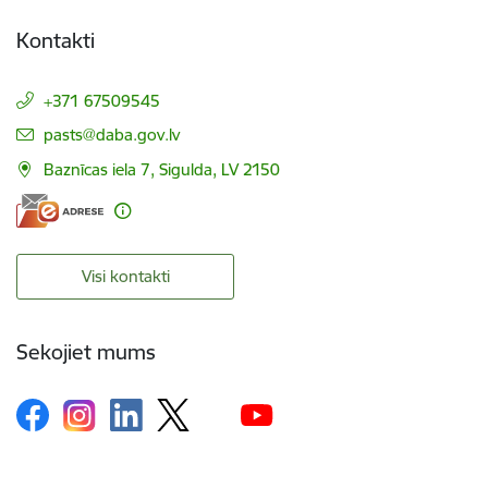
Kontakti
+371 67509545
E-pasts:
pasts@daba.gov.lv
Baznīcas iela 7, Sigulda, LV 2150
Visi kontakti
Sekojiet mums