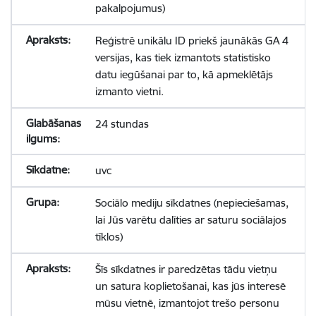
pakalpojumus)
Reģistrē unikālu ID priekš jaunākās GA 4
versijas, kas tiek izmantots statistisko
datu iegūšanai par to, kā apmeklētājs
izmanto vietni.
24 stundas
uvc
Sociālo mediju sīkdatnes (nepieciešamas,
lai Jūs varētu dalīties ar saturu sociālajos
tīklos)
Šīs sīkdatnes ir paredzētas tādu vietņu
un satura koplietošanai, kas jūs interesē
mūsu vietnē, izmantojot trešo personu