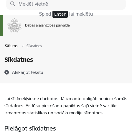
Pāriet uz lapas saturu
Spied
lai meklētu
Enter
Sākums
Sīkdatnes
Sīkdatnes
Atskaņot tekstu
Lai šī tīmekļvietne darbotos, tā izmanto obligāti nepieciešamās
sīkdatnes. Ar Jūsu piekrišanu papildus šajā vietnē var tikt
izmantotas statistikas un sociālo mediju sīkdatnes.
Pielāgot sīkdatnes