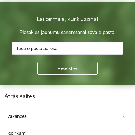
Esi pirmais, kurš uzzina!
Piesakies jaunumu saņemšanai savā e-pastā.
Kājene
Ātrās saites
Vakances
Iepirkumi