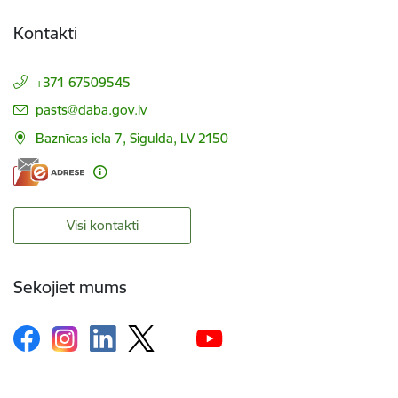
Kontakti
+371 67509545
E-pasts:
pasts@daba.gov.lv
Baznīcas iela 7, Sigulda, LV 2150
Visi kontakti
Sekojiet mums