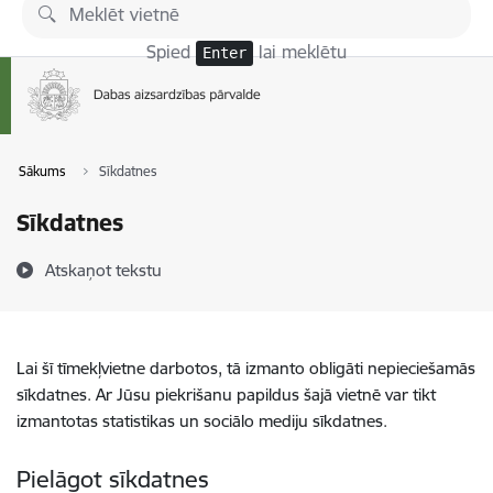
Pāriet uz lapas saturu
Spied
lai meklētu
Enter
Sākums
Sīkdatnes
Sīkdatnes
Atskaņot tekstu
Lai šī tīmekļvietne darbotos, tā izmanto obligāti nepieciešamās
sīkdatnes. Ar Jūsu piekrišanu papildus šajā vietnē var tikt
izmantotas statistikas un sociālo mediju sīkdatnes.
Pielāgot sīkdatnes