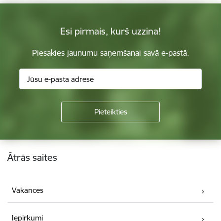
Esi pirmais, kurš uzzina!
Piesakies jaunumu saņemšanai savā e-pastā.
Kājene
Ātrās saites
Vakances
Iepirkumi