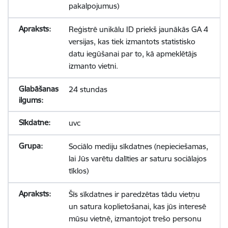
pakalpojumus)
Reģistrē unikālu ID priekš jaunākās GA 4
versijas, kas tiek izmantots statistisko
datu iegūšanai par to, kā apmeklētājs
izmanto vietni.
24 stundas
uvc
Sociālo mediju sīkdatnes (nepieciešamas,
lai Jūs varētu dalīties ar saturu sociālajos
tīklos)
Šīs sīkdatnes ir paredzētas tādu vietņu
un satura koplietošanai, kas jūs interesē
mūsu vietnē, izmantojot trešo personu