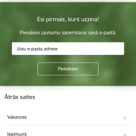
Esi pirmais, kurš uzzina!
Piesakies jaunumu saņemšanai savā e-pastā.
Kājene
Ātrās saites
Vakances
Iepirkumi