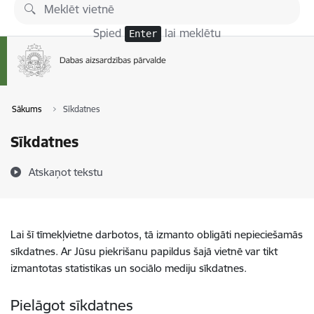
Pāriet uz lapas saturu
Spied
lai meklētu
Enter
Sākums
Sīkdatnes
Sīkdatnes
Atskaņot tekstu
Lai šī tīmekļvietne darbotos, tā izmanto obligāti nepieciešamās
sīkdatnes. Ar Jūsu piekrišanu papildus šajā vietnē var tikt
izmantotas statistikas un sociālo mediju sīkdatnes.
Pielāgot sīkdatnes