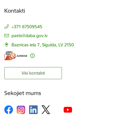
Kontakti
+371 67509545
E-pasts:
pasts@daba.gov.lv
Baznīcas iela 7, Sigulda, LV 2150
Visi kontakti
Sekojiet mums