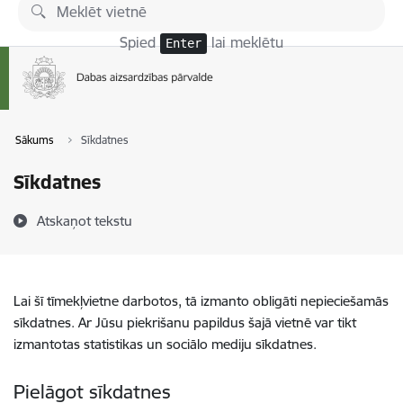
Pāriet uz lapas saturu
Spied
lai meklētu
Enter
Sākums
Sīkdatnes
Sīkdatnes
Atskaņot tekstu
Lai šī tīmekļvietne darbotos, tā izmanto obligāti nepieciešamās
sīkdatnes. Ar Jūsu piekrišanu papildus šajā vietnē var tikt
izmantotas statistikas un sociālo mediju sīkdatnes.
Pielāgot sīkdatnes