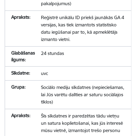
pakalpojumus)
Reģistrē unikālu ID priekš jaunākās GA 4
versijas, kas tiek izmantots statistisko
datu iegūšanai par to, kā apmeklētājs
izmanto vietni.
24 stundas
uvc
Sociālo mediju sīkdatnes (nepieciešamas,
lai Jūs varētu dalīties ar saturu sociālajos
tīklos)
Šīs sīkdatnes ir paredzētas tādu vietņu
un satura koplietošanai, kas jūs interesē
mūsu vietnē, izmantojot trešo personu