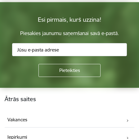
Esi pirmais, kurš uzzina!
Piesakies jaunumu saņemšanai savā e-pastā.
Kājene
Ātrās saites
Vakances
Iepirkumi