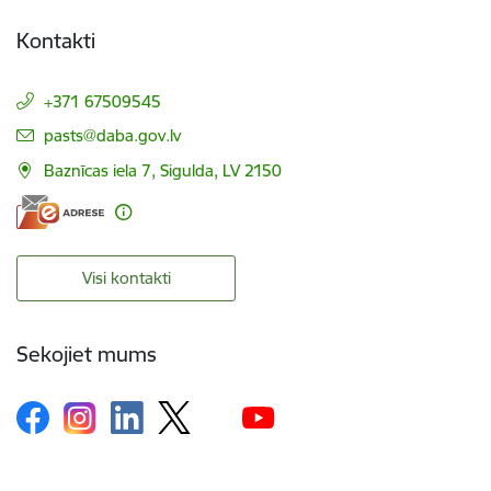
Kontakti
+371 67509545
E-pasts:
pasts@daba.gov.lv
Baznīcas iela 7, Sigulda, LV 2150
Visi kontakti
Sekojiet mums