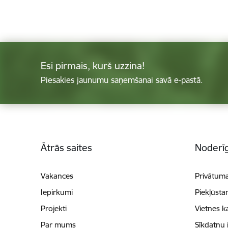
Esi pirmais, kurš uzzina!
Piesakies jaunumu saņemšanai savā e-pastā.
Kājene
Ātrās saites
Noderīg
Vakances
Privātuma
Iepirkumi
Piekļūsta
Projekti
Vietnes k
Par mums
Sīkdatņu 