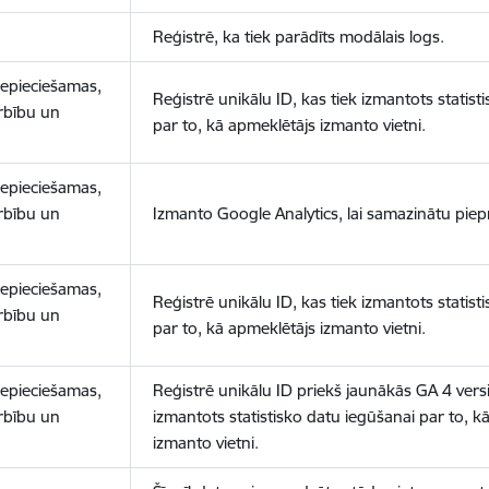
Reģistrē, ka tiek parādīts modālais logs.
nepieciešamas,
Reģistrē unikālu ID, kas tiek izmantots statist
arbību un
par to, kā apmeklētājs izmanto vietni.
nepieciešamas,
arbību un
Izmanto Google Analytics, lai samazinātu piep
nepieciešamas,
Reģistrē unikālu ID, kas tiek izmantots statist
arbību un
par to, kā apmeklētājs izmanto vietni.
nepieciešamas,
Reģistrē unikālu ID priekš jaunākās GA 4 versij
arbību un
izmantots statistisko datu iegūšanai par to, k
izmanto vietni.