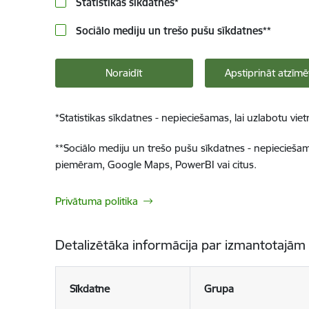
Statistikas sīkdatnes
*
Sociālo mediju un trešo pušu sīkdatnes
**
Noraidīt
Apstiprināt atzīmē
*
Statistikas sīkdatnes - nepieciešamas, lai uzlabotu v
**
Sociālo mediju un trešo pušu sīkdatnes - nepieciešamas
piemēram, Google Maps, PowerBI vai citus.
Privātuma politika
Detalizētāka informācija par izmantotajām
Sīkdatne
Grupa