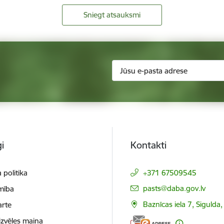
Sniegt atsauksmi
i
Kontakti
 politika
+371 67509545
E-pasts:
pasts@daba.gov.lv
mība
Baznīcas iela 7, Sigulda
arte
izvēles maiņa