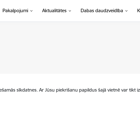
Pakalpojumi
Aktualitātes
Dabas daudzveidība
K
iešamās sīkdatnes. Ar Jūsu piekrišanu papildus šajā vietnē var tikt i