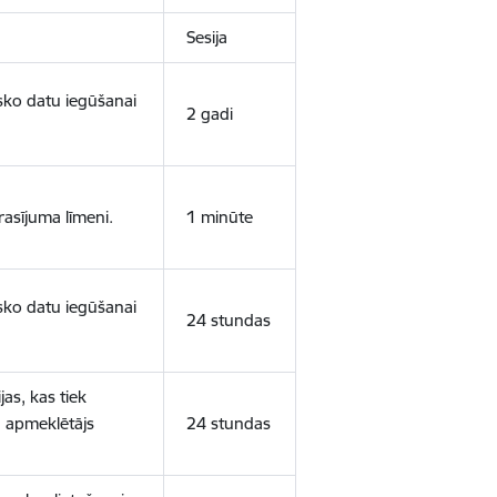
Sesija
isko datu iegūšanai
2 gadi
rasījuma līmeni.
1 minūte
isko datu iegūšanai
24 stundas
as, kas tiek
ā apmeklētājs
24 stundas