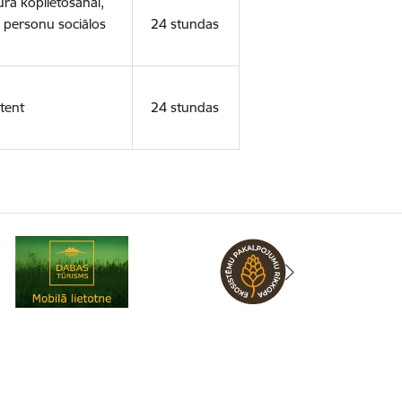
ura koplietošanai,
o personu sociālos
24 stundas
tent
24 stundas