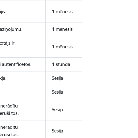
jis.
1 mēnesis
 paziņojumu.
1 mēnesis
otājs ir
1 mēnesis
 autentificētos.
1 stunda
kļa.
Sesija
Sesija
 nerādītu
Sesija
ēruši tos.
 nerādītu
Sesija
ēruši tos.