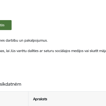
tās
ietnes darbību un pakalpojumus.
, lai Jūs varētu dalīties ar saturu sociālajos medijos vai skatīt mā
 sīkdatnēm
Apraksts