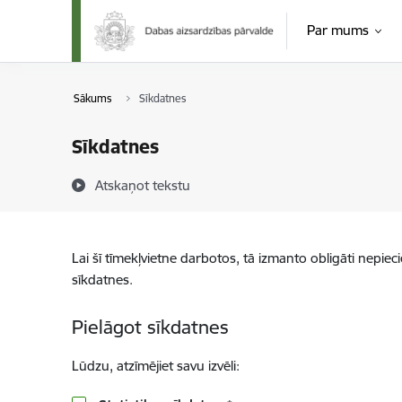
Pāriet uz lapas saturu
Par mums
Sākums
Sīkdatnes
Sīkdatnes
Atskaņot tekstu
Lai šī tīmekļvietne darbotos, tā izmanto obligāti nepiec
sīkdatnes.
Pielāgot sīkdatnes
Lūdzu, atzīmējiet savu izvēli: