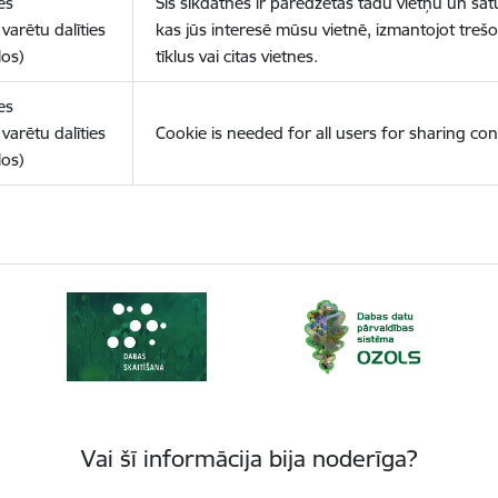
es
Šīs sīkdatnes ir paredzētas tādu vietņu un sat
varētu dalīties
kas jūs interesē mūsu vietnē, izmantojot treš
los)
tīklus vai citas vietnes.
es
varētu dalīties
Cookie is needed for all users for sharing con
los)
Vai šī informācija bija noderīga?