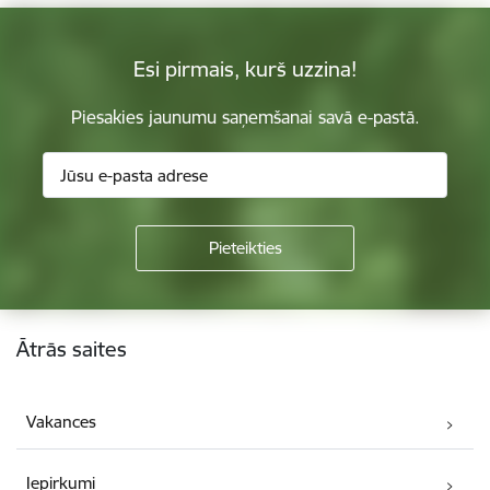
Esi pirmais, kurš uzzina!
Piesakies jaunumu saņemšanai savā e-pastā.
Kājene
Ātrās saites
Vakances
Iepirkumi