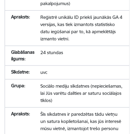
pakalpojumus)
Reģistrē unikālu ID priekš jaunākās GA 4
versijas, kas tiek izmantots statistisko
datu iegūšanai par to, kā apmeklētājs
izmanto vietni.
24 stundas
uvc
Sociālo mediju sīkdatnes (nepieciešamas,
lai Jūs varētu dalīties ar saturu sociālajos
tīklos)
Šīs sīkdatnes ir paredzētas tādu vietņu
un satura koplietošanai, kas jūs interesē
mūsu vietnē, izmantojot trešo personu