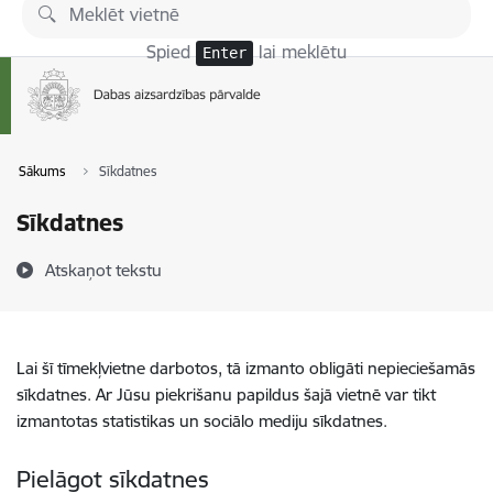
Pāriet uz lapas saturu
Spied
lai meklētu
Enter
Sākums
Sīkdatnes
Sīkdatnes
Atskaņot tekstu
Lai šī tīmekļvietne darbotos, tā izmanto obligāti nepieciešamās
sīkdatnes. Ar Jūsu piekrišanu papildus šajā vietnē var tikt
izmantotas statistikas un sociālo mediju sīkdatnes.
Pielāgot sīkdatnes