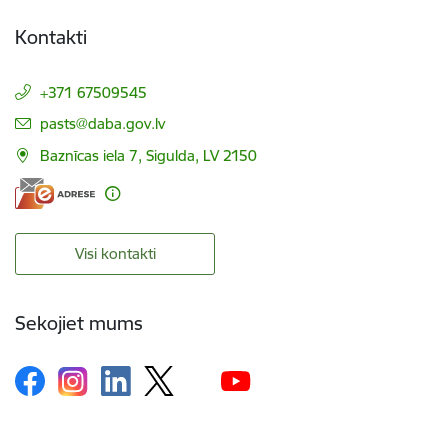
Kontakti
+371 67509545
E-pasts:
pasts@daba.gov.lv
Baznīcas iela 7, Sigulda, LV 2150
Visi kontakti
Sekojiet mums