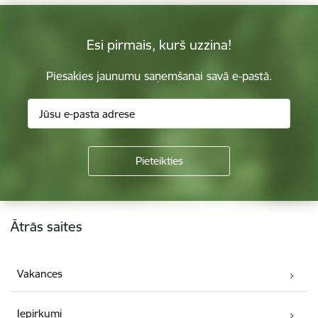
Esi pirmais, kurš uzzina!
Piesakies jaunumu saņemšanai savā e-pastā.
Kājene
Ātrās saites
Vakances
Iepirkumi