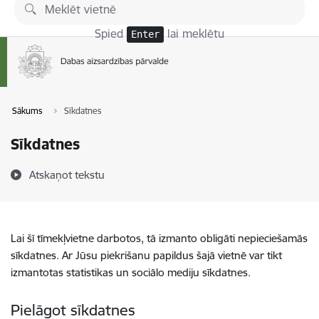
Pāriet uz lapas saturu
Spied
lai meklētu
Enter
Sākums
Sīkdatnes
Sīkdatnes
Atskaņot tekstu
Lai šī tīmekļvietne darbotos, tā izmanto obligāti nepieciešamās
sīkdatnes. Ar Jūsu piekrišanu papildus šajā vietnē var tikt
izmantotas statistikas un sociālo mediju sīkdatnes.
Pielāgot sīkdatnes