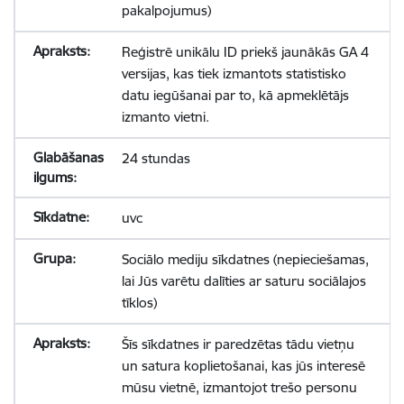
pakalpojumus)
Reģistrē unikālu ID priekš jaunākās GA 4
versijas, kas tiek izmantots statistisko
datu iegūšanai par to, kā apmeklētājs
izmanto vietni.
24 stundas
uvc
Sociālo mediju sīkdatnes (nepieciešamas,
lai Jūs varētu dalīties ar saturu sociālajos
tīklos)
Šīs sīkdatnes ir paredzētas tādu vietņu
un satura koplietošanai, kas jūs interesē
mūsu vietnē, izmantojot trešo personu