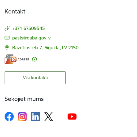
Kontakti
+371 67509545
E-pasts:
pasts@daba.gov.lv
Baznīcas iela 7, Sigulda, LV 2150
Visi kontakti
Sekojiet mums