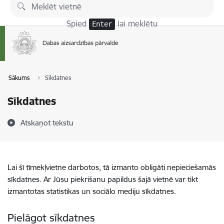
Pāriet uz lapas saturu
Spied
lai meklētu
Enter
Sākums
Sīkdatnes
Sīkdatnes
Atskaņot tekstu
Lai šī tīmekļvietne darbotos, tā izmanto obligāti nepieciešamās
sīkdatnes. Ar Jūsu piekrišanu papildus šajā vietnē var tikt
izmantotas statistikas un sociālo mediju sīkdatnes.
Pielāgot sīkdatnes