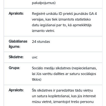
pakalpojumus)
Reģistrē unikālu ID priekš jaunākās GA 4
versijas, kas tiek izmantots statistisko
datu iegūšanai par to, kā apmeklētājs
izmanto vietni.
24 stundas
uvc
Sociālo mediju sīkdatnes (nepieciešamas,
lai Jūs varētu dalīties ar saturu sociālajos
tīklos)
Šīs sīkdatnes ir paredzētas tādu vietņu
un satura koplietošanai, kas jūs interesē
mūsu vietnē, izmantojot trešo personu