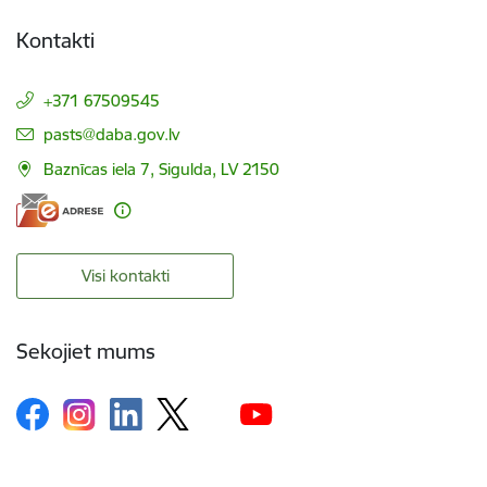
Kontakti
+371 67509545
E-pasts:
pasts@daba.gov.lv
Baznīcas iela 7, Sigulda, LV 2150
Visi kontakti
Sekojiet mums