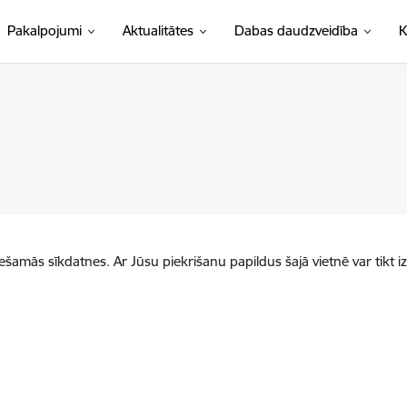
Pakalpojumi
Aktualitātes
Dabas daudzveidība
K
iešamās sīkdatnes. Ar Jūsu piekrišanu papildus šajā vietnē var tikt i