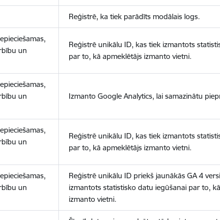
Reģistrē, ka tiek parādīts modālais logs.
nepieciešamas,
Reģistrē unikālu ID, kas tiek izmantots statist
arbību un
par to, kā apmeklētājs izmanto vietni.
nepieciešamas,
arbību un
Izmanto Google Analytics, lai samazinātu piep
nepieciešamas,
Reģistrē unikālu ID, kas tiek izmantots statist
arbību un
par to, kā apmeklētājs izmanto vietni.
nepieciešamas,
Reģistrē unikālu ID priekš jaunākās GA 4 versij
arbību un
izmantots statistisko datu iegūšanai par to, k
izmanto vietni.