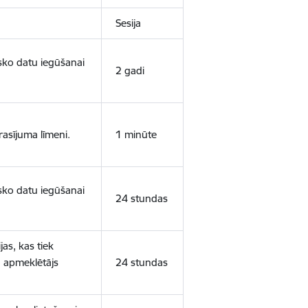
Sesija
isko datu iegūšanai
2 gadi
rasījuma līmeni.
1 minūte
isko datu iegūšanai
24 stundas
as, kas tiek
ā apmeklētājs
24 stundas