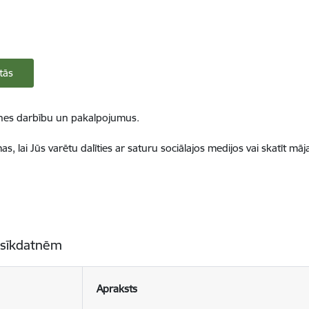
tās
ietnes darbību un pakalpojumus.
, lai Jūs varētu dalīties ar saturu sociālajos medijos vai skatīt mā
 sīkdatnēm
Apraksts