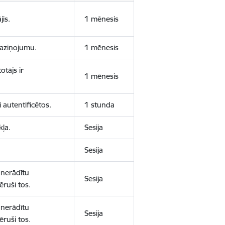
jis.
1 mēnesis
 paziņojumu.
1 mēnesis
otājs ir
1 mēnesis
 autentificētos.
1 stunda
kļa.
Sesija
Sesija
 nerādītu
Sesija
ēruši tos.
 nerādītu
Sesija
ēruši tos.