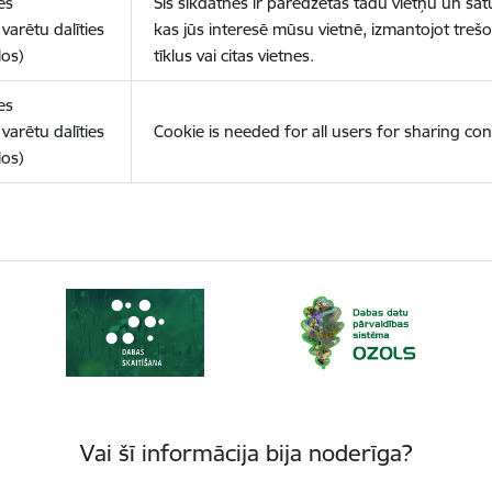
es
Šīs sīkdatnes ir paredzētas tādu vietņu un sat
varētu dalīties
kas jūs interesē mūsu vietnē, izmantojot treš
los)
tīklus vai citas vietnes.
es
varētu dalīties
Cookie is needed for all users for sharing con
los)
Vai šī informācija bija noderīga?