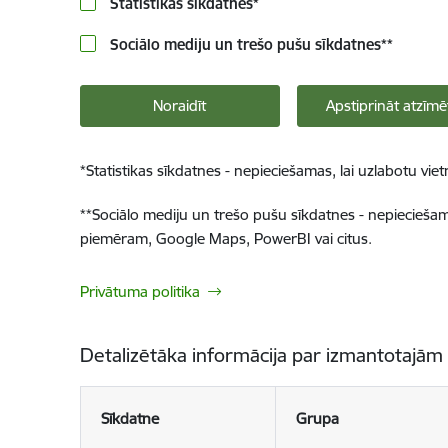
Statistikas sīkdatnes
*
Sociālo mediju un trešo pušu sīkdatnes
**
Noraidīt
Apstiprināt atzīmē
*
Statistikas sīkdatnes - nepieciešamas, lai uzlabotu v
**
Sociālo mediju un trešo pušu sīkdatnes - nepieciešamas
piemēram, Google Maps, PowerBI vai citus.
Privātuma politika
Detalizētāka informācija par izmantotajām
Sīkdatne
Grupa