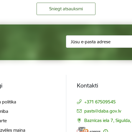
Sniegt atsauksmi
i
Kontakti
 politika
+371 67509545
E-pasts:
pasts@daba.gov.lv
mība
Baznīcas iela 7, Sigulda
arte
izvēles maiņa