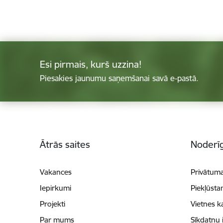
Esi pirmais, kurš uzzina!
Piesakies jaunumu saņemšanai savā e-pastā.
Kājene
Ātrās saites
Noderīg
Vakances
Privātuma
Iepirkumi
Piekļūsta
Projekti
Vietnes k
Par mums
Sīkdatņu 