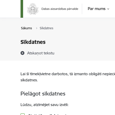
Pāriet uz lapas saturu
Par mums
Sākums
Sīkdatnes
Sīkdatnes
Atskaņot tekstu
Lai šī tīmekļvietne darbotos, tā izmanto obligāti nepiec
sīkdatnes.
Pielāgot sīkdatnes
Lūdzu, atzīmējiet savu izvēli: