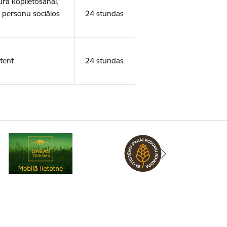
ura koplietošanai,
o personu sociālos
24 stundas
tent
24 stundas