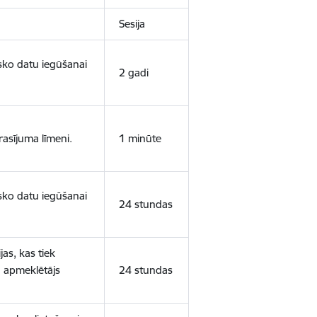
Sesija
isko datu iegūšanai
2 gadi
rasījuma līmeni.
1 minūte
isko datu iegūšanai
24 stundas
as, kas tiek
ā apmeklētājs
24 stundas