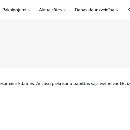
Pakalpojumi
Aktualitātes
Dabas daudzveidība
K
iešamās sīkdatnes. Ar Jūsu piekrišanu papildus šajā vietnē var tikt i