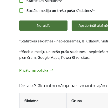
Statistikas sīkdatnes
*
Sociālo mediju un trešo pušu sīkdatnes
**
Noraidīt
Apstiprināt atzīmē
*
Statistikas sīkdatnes - nepieciešamas, lai uzlabotu v
**
Sociālo mediju un trešo pušu sīkdatnes - nepieciešamas
piemēram, Google Maps, PowerBI vai citus.
Privātuma politika
Detalizētāka informācija par izmantotajām
Sīkdatne
Grupa