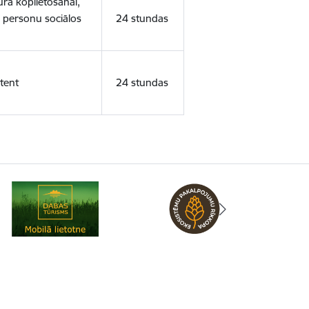
ura koplietošanai,
o personu sociālos
24 stundas
tent
24 stundas