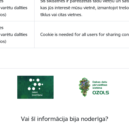
es
Šīs sīkdatnes ir paredzētas tādu vietņu un sat
varētu dalīties
kas jūs interesē mūsu vietnē, izmantojot treš
los)
tīklus vai citas vietnes.
es
varētu dalīties
Cookie is needed for all users for sharing con
los)
Vai šī informācija bija noderīga?