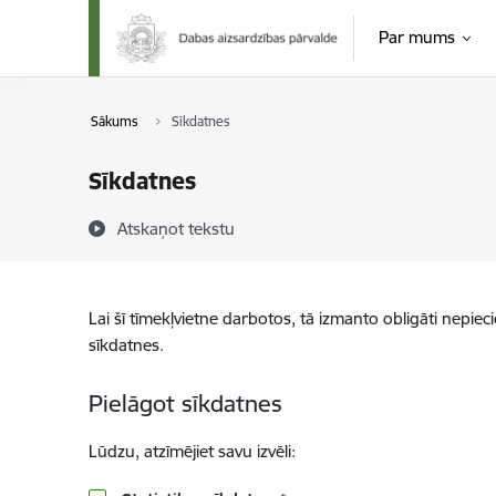
Pāriet uz lapas saturu
Par mums
Sākums
Sīkdatnes
Sīkdatnes
Atskaņot tekstu
Lai šī tīmekļvietne darbotos, tā izmanto obligāti nepiec
sīkdatnes.
Pielāgot sīkdatnes
Lūdzu, atzīmējiet savu izvēli: