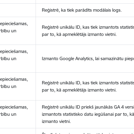
Reģistrē, ka tiek parādīts modālais logs.
nepieciešamas,
Reģistrē unikālu ID, kas tiek izmantots statist
arbību un
par to, kā apmeklētājs izmanto vietni.
nepieciešamas,
arbību un
Izmanto Google Analytics, lai samazinātu piep
nepieciešamas,
Reģistrē unikālu ID, kas tiek izmantots statist
arbību un
par to, kā apmeklētājs izmanto vietni.
nepieciešamas,
Reģistrē unikālu ID priekš jaunākās GA 4 versij
arbību un
izmantots statistisko datu iegūšanai par to, k
izmanto vietni.