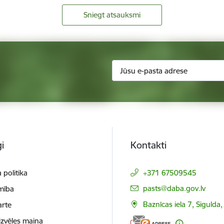
Sniegt atsauksmi
i
Kontakti
 politika
+371 67509545
E-pasts:
pasts@daba.gov.lv
mība
Baznīcas iela 7, Sigulda
arte
izvēles maiņa