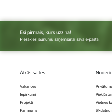
Esi pirmais, kurš uzzina!
Piesakies jaunumu saņemšanai savā e-pastā.
Kājene
Ātrās saites
Noderīg
Vakances
Privātuma
Iepirkumi
Piekļūsta
Projekti
Vietnes k
Par mums
Sīkdatņu 