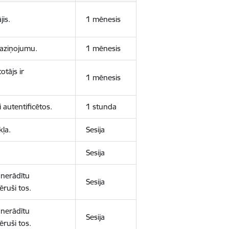
jis.
1 mēnesis
 paziņojumu.
1 mēnesis
otājs ir
1 mēnesis
 autentificētos.
1 stunda
kļa.
Sesija
Sesija
 nerādītu
Sesija
ēruši tos.
 nerādītu
Sesija
ēruši tos.