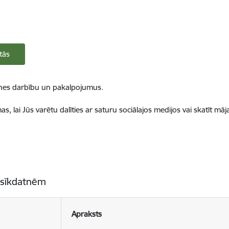
tās
ietnes darbību un pakalpojumus.
, lai Jūs varētu dalīties ar saturu sociālajos medijos vai skatīt mā
 sīkdatnēm
Apraksts