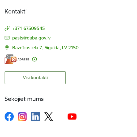
Kontakti
+371 67509545
E-pasts:
pasts@daba.gov.lv
Baznīcas iela 7, Sigulda, LV 2150
Visi kontakti
Sekojiet mums