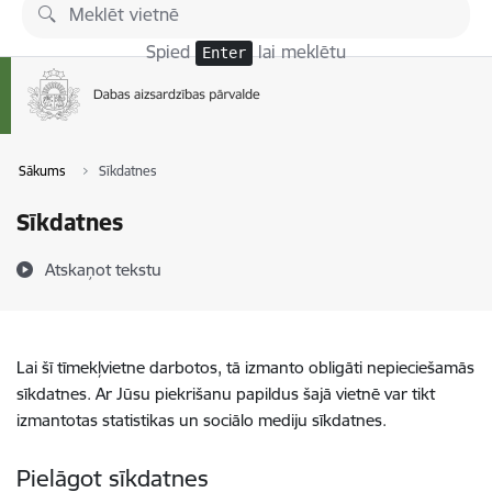
Pāriet uz lapas saturu
Spied
lai meklētu
Enter
Sākums
Sīkdatnes
Sīkdatnes
Atskaņot tekstu
Lai šī tīmekļvietne darbotos, tā izmanto obligāti nepieciešamās
sīkdatnes. Ar Jūsu piekrišanu papildus šajā vietnē var tikt
izmantotas statistikas un sociālo mediju sīkdatnes.
Pielāgot sīkdatnes