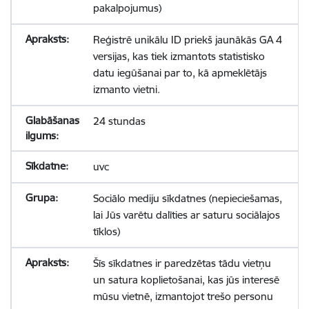
pakalpojumus)
Reģistrē unikālu ID priekš jaunākās GA 4
versijas, kas tiek izmantots statistisko
datu iegūšanai par to, kā apmeklētājs
izmanto vietni.
24 stundas
uvc
Sociālo mediju sīkdatnes (nepieciešamas,
lai Jūs varētu dalīties ar saturu sociālajos
tīklos)
Šīs sīkdatnes ir paredzētas tādu vietņu
un satura koplietošanai, kas jūs interesē
mūsu vietnē, izmantojot trešo personu