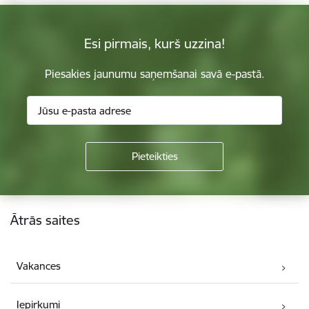
Esi pirmais, kurš uzzina!
Piesakies jaunumu saņemšanai savā e-pastā.
Kājene
Ātrās saites
Vakances
Iepirkumi