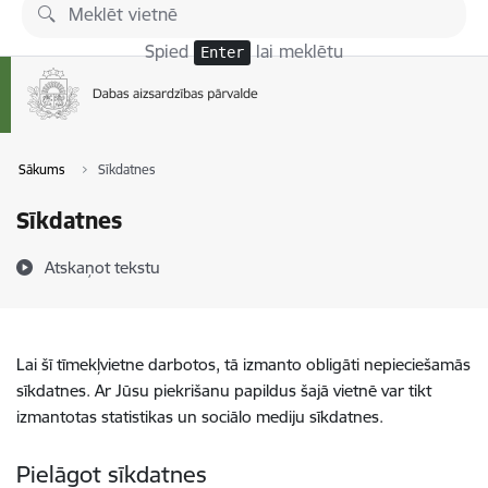
Pāriet uz lapas saturu
Spied
lai meklētu
Enter
Sākums
Sīkdatnes
Sīkdatnes
Atskaņot tekstu
Lai šī tīmekļvietne darbotos, tā izmanto obligāti nepieciešamās
sīkdatnes. Ar Jūsu piekrišanu papildus šajā vietnē var tikt
izmantotas statistikas un sociālo mediju sīkdatnes.
Pielāgot sīkdatnes