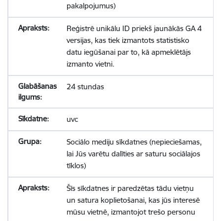
pakalpojumus)
Reģistrē unikālu ID priekš jaunākās GA 4
versijas, kas tiek izmantots statistisko
datu iegūšanai par to, kā apmeklētājs
izmanto vietni.
24 stundas
uvc
Sociālo mediju sīkdatnes (nepieciešamas,
lai Jūs varētu dalīties ar saturu sociālajos
tīklos)
Šīs sīkdatnes ir paredzētas tādu vietņu
un satura koplietošanai, kas jūs interesē
mūsu vietnē, izmantojot trešo personu