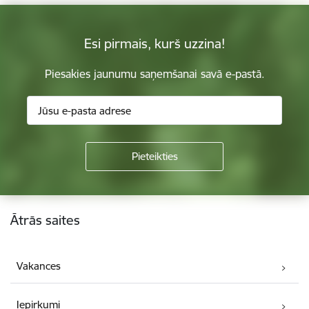
Esi pirmais, kurš uzzina!
Piesakies jaunumu saņemšanai savā e-pastā.
Kājene
Ātrās saites
Vakances
Iepirkumi