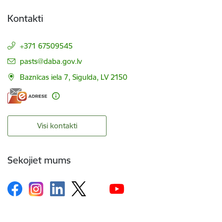
Kontakti
+371 67509545
E-pasts:
pasts@daba.gov.lv
Baznīcas iela 7, Sigulda, LV 2150
Visi kontakti
Sekojiet mums