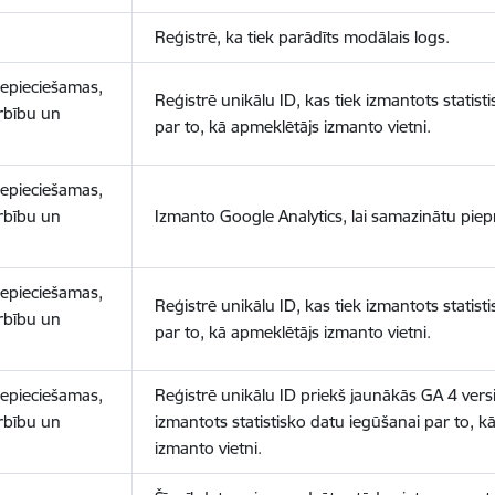
Reģistrē, ka tiek parādīts modālais logs.
nepieciešamas,
Reģistrē unikālu ID, kas tiek izmantots statist
arbību un
par to, kā apmeklētājs izmanto vietni.
nepieciešamas,
arbību un
Izmanto Google Analytics, lai samazinātu piep
nepieciešamas,
Reģistrē unikālu ID, kas tiek izmantots statist
arbību un
par to, kā apmeklētājs izmanto vietni.
nepieciešamas,
Reģistrē unikālu ID priekš jaunākās GA 4 versij
arbību un
izmantots statistisko datu iegūšanai par to, k
izmanto vietni.