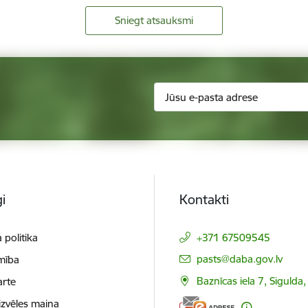
Sniegt atsauksmi
i
Kontakti
 politika
+371 67509545
E-pasts:
pasts@daba.gov.lv
mība
Baznīcas iela 7, Sigulda
arte
izvēles maiņa