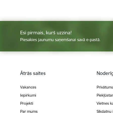
Esi pirmais, kurš uzzina!
Piesakies jaunumu saņemšanai savā e-pastā.
Kājene
Ātrās saites
Noderīg
Vakances
Privātuma
Iepirkumi
Piekļūsta
Projekti
Vietnes k
Par mums
Sīkdatņu 