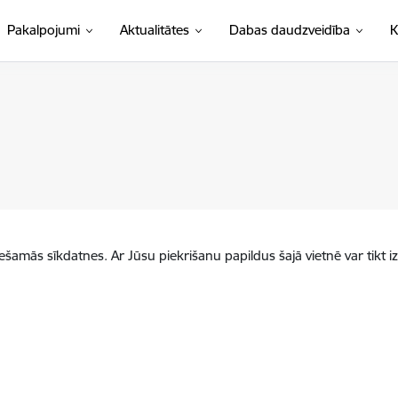
Pakalpojumi
Aktualitātes
Dabas daudzveidība
K
iešamās sīkdatnes. Ar Jūsu piekrišanu papildus šajā vietnē var tikt i