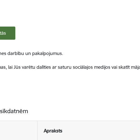
tās
ietnes darbību un pakalpojumus.
, lai Jūs varētu dalīties ar saturu sociālajos medijos vai skatīt mā
 sīkdatnēm
Apraksts