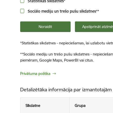
Statistikas sīkdatnes
*
Sociālo mediju un trešo pušu sīkdatnes
**
Noraidīt
Apstiprināt atzīmē
*
Statistikas sīkdatnes - nepieciešamas, lai uzlabotu v
**
Sociālo mediju un trešo pušu sīkdatnes - nepieciešamas
piemēram, Google Maps, PowerBI vai citus.
Privātuma politika
Detalizētāka informācija par izmantotajām
Sīkdatne
Grupa