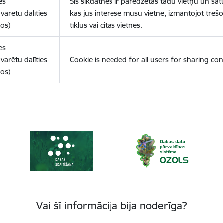
es
Šīs sīkdatnes ir paredzētas tādu vietņu un sat
varētu dalīties
kas jūs interesē mūsu vietnē, izmantojot treš
los)
tīklus vai citas vietnes.
es
varētu dalīties
Cookie is needed for all users for sharing con
los)
Vai šī informācija bija noderīga?