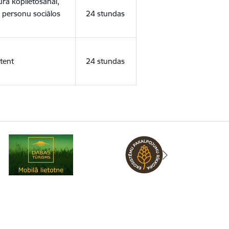
ura koplietošanai,
o personu sociālos
24 stundas
tent
24 stundas