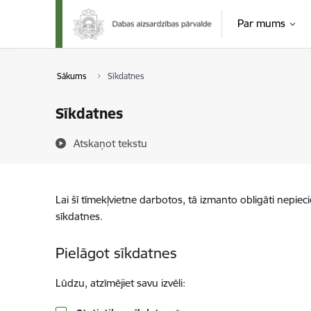
Pāriet uz lapas saturu
Par mums
Sākums
Sīkdatnes
Sīkdatnes
Atskaņot tekstu
Lai šī tīmekļvietne darbotos, tā izmanto obligāti nepiec
sīkdatnes.
Pielāgot sīkdatnes
Lūdzu, atzīmējiet savu izvēli: