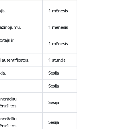
jis.
1 mēnesis
 paziņojumu.
1 mēnesis
otājs ir
1 mēnesis
 autentificētos.
1 stunda
kļa.
Sesija
Sesija
 nerādītu
Sesija
ēruši tos.
 nerādītu
Sesija
ēruši tos.