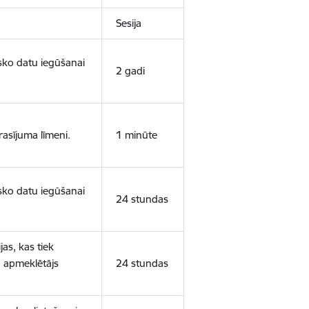
Sesija
isko datu iegūšanai
2 gadi
rasījuma līmeni.
1 minūte
isko datu iegūšanai
24 stundas
as, kas tiek
ā apmeklētājs
24 stundas