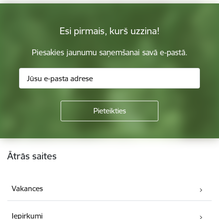
Esi pirmais, kurš uzzina!
Piesakies jaunumu saņemšanai savā e-pastā.
Kājene
Ātrās saites
Vakances
Iepirkumi