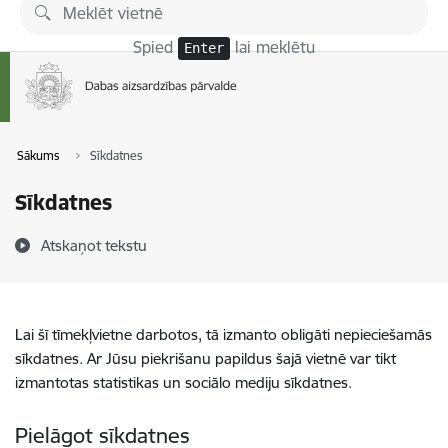
Pāriet uz lapas saturu
Spied
lai meklētu
Enter
Sākums
Sīkdatnes
Sīkdatnes
Atskaņot tekstu
Lai šī tīmekļvietne darbotos, tā izmanto obligāti nepieciešamās
sīkdatnes. Ar Jūsu piekrišanu papildus šajā vietnē var tikt
izmantotas statistikas un sociālo mediju sīkdatnes.
Pielāgot sīkdatnes