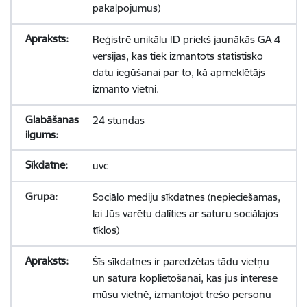
pakalpojumus)
Reģistrē unikālu ID priekš jaunākās GA 4
versijas, kas tiek izmantots statistisko
datu iegūšanai par to, kā apmeklētājs
izmanto vietni.
24 stundas
uvc
Sociālo mediju sīkdatnes (nepieciešamas,
lai Jūs varētu dalīties ar saturu sociālajos
tīklos)
Šīs sīkdatnes ir paredzētas tādu vietņu
un satura koplietošanai, kas jūs interesē
mūsu vietnē, izmantojot trešo personu