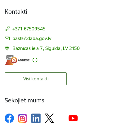
Kontakti
+371 67509545
E-pasts:
pasts@daba.gov.lv
Baznīcas iela 7, Sigulda, LV 2150
Visi kontakti
Sekojiet mums