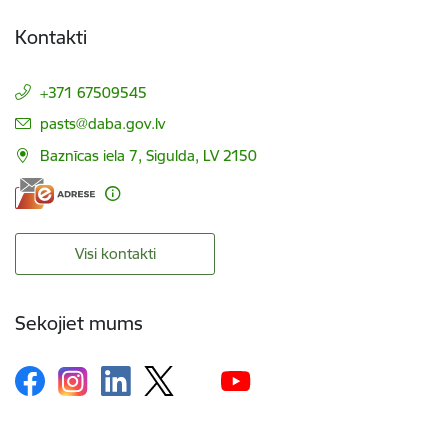
Kontakti
+371 67509545
E-pasts:
pasts@daba.gov.lv
Baznīcas iela 7, Sigulda, LV 2150
Visi kontakti
Sekojiet mums