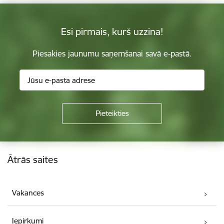
Esi pirmais, kurš uzzina!
Piesakies jaunumu saņemšanai savā e-pastā.
Kājene
Ātrās saites
Vakances
Iepirkumi