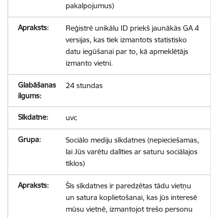
pakalpojumus)
Reģistrē unikālu ID priekš jaunākās GA 4
versijas, kas tiek izmantots statistisko
datu iegūšanai par to, kā apmeklētājs
izmanto vietni.
24 stundas
uvc
Sociālo mediju sīkdatnes (nepieciešamas,
lai Jūs varētu dalīties ar saturu sociālajos
tīklos)
Šīs sīkdatnes ir paredzētas tādu vietņu
un satura koplietošanai, kas jūs interesē
mūsu vietnē, izmantojot trešo personu