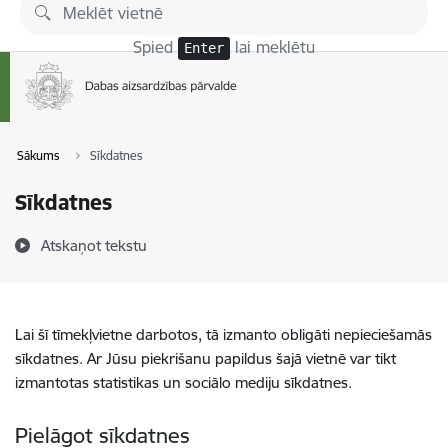
Pāriet uz lapas saturu
Spied
lai meklētu
Enter
Sākums
Sīkdatnes
Sīkdatnes
Atskaņot tekstu
Lai šī tīmekļvietne darbotos, tā izmanto obligāti nepieciešamās
sīkdatnes. Ar Jūsu piekrišanu papildus šajā vietnē var tikt
izmantotas statistikas un sociālo mediju sīkdatnes.
Pielāgot sīkdatnes