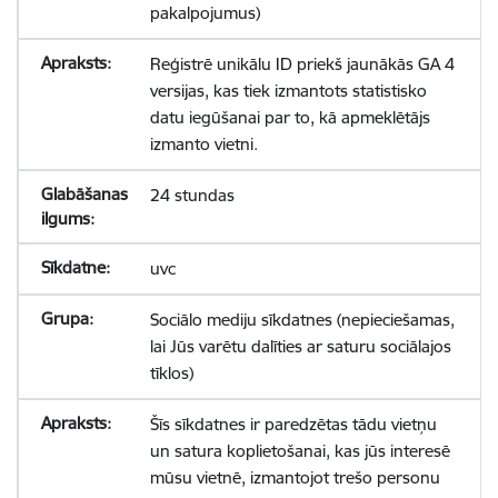
pakalpojumus)
Reģistrē unikālu ID priekš jaunākās GA 4
versijas, kas tiek izmantots statistisko
datu iegūšanai par to, kā apmeklētājs
izmanto vietni.
24 stundas
uvc
Sociālo mediju sīkdatnes (nepieciešamas,
lai Jūs varētu dalīties ar saturu sociālajos
tīklos)
Šīs sīkdatnes ir paredzētas tādu vietņu
un satura koplietošanai, kas jūs interesē
mūsu vietnē, izmantojot trešo personu