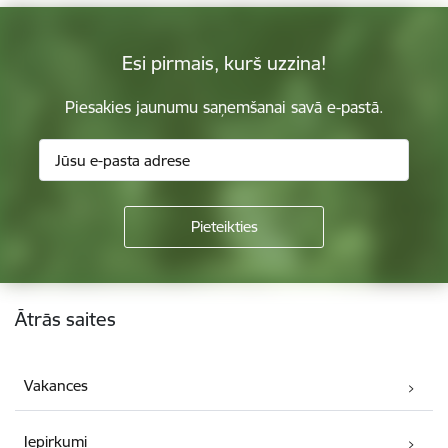
Esi pirmais, kurš uzzina!
Piesakies jaunumu saņemšanai savā e-pastā.
Kājene
Ātrās saites
Vakances
Iepirkumi