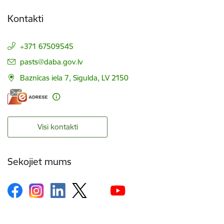
Kontakti
+371 67509545
E-pasts:
pasts@daba.gov.lv
Baznīcas iela 7, Sigulda, LV 2150
Visi kontakti
Sekojiet mums