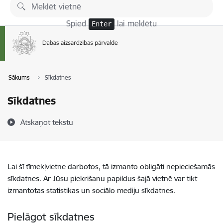
Pāriet uz lapas saturu
Spied
lai meklētu
Enter
Sākums
Sīkdatnes
Sīkdatnes
Atskaņot tekstu
Lai šī tīmekļvietne darbotos, tā izmanto obligāti nepieciešamās
sīkdatnes. Ar Jūsu piekrišanu papildus šajā vietnē var tikt
izmantotas statistikas un sociālo mediju sīkdatnes.
Pielāgot sīkdatnes