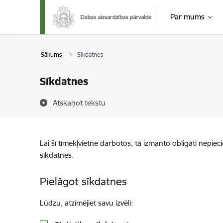
Pāriet uz lapas saturu
Par mums
Sākums
Sīkdatnes
Sīkdatnes
Atskaņot tekstu
Lai šī tīmekļvietne darbotos, tā izmanto obligāti nepiec
sīkdatnes.
Pielāgot sīkdatnes
Lūdzu, atzīmējiet savu izvēli: