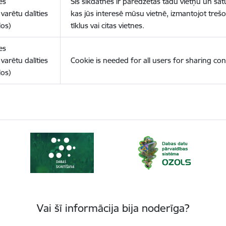
es
Šīs sīkdatnes ir paredzētas tādu vietņu un sat
varētu dalīties
kas jūs interesē mūsu vietnē, izmantojot treš
los)
tīklus vai citas vietnes.
es
varētu dalīties
Cookie is needed for all users for sharing con
los)
Vai šī informācija bija noderīga?