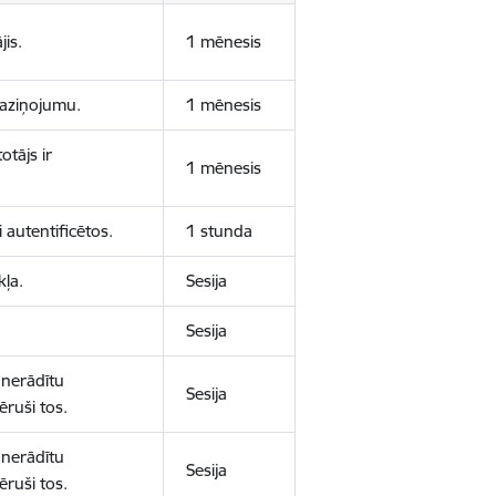
jis.
1 mēnesis
 paziņojumu.
1 mēnesis
otājs ir
1 mēnesis
 autentificētos.
1 stunda
kļa.
Sesija
Sesija
 nerādītu
Sesija
ēruši tos.
 nerādītu
Sesija
ēruši tos.