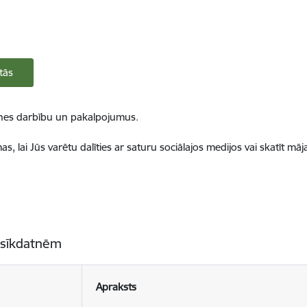
tās
ietnes darbību un pakalpojumus.
, lai Jūs varētu dalīties ar saturu sociālajos medijos vai skatīt mā
 sīkdatnēm
Apraksts