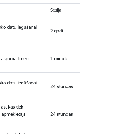
Sesija
isko datu iegūšanai
2 gadi
rasījuma līmeni.
1 minūte
isko datu iegūšanai
24 stundas
as, kas tiek
ā apmeklētājs
24 stundas