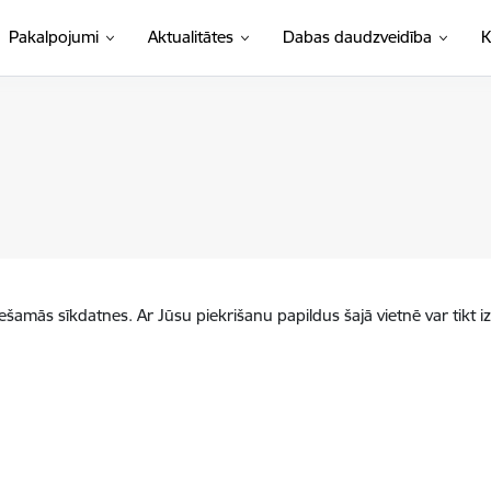
Pakalpojumi
Aktualitātes
Dabas daudzveidība
K
iešamās sīkdatnes. Ar Jūsu piekrišanu papildus šajā vietnē var tikt i