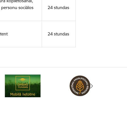
ura koplietošanai,
o personu sociālos
24 stundas
tent
24 stundas