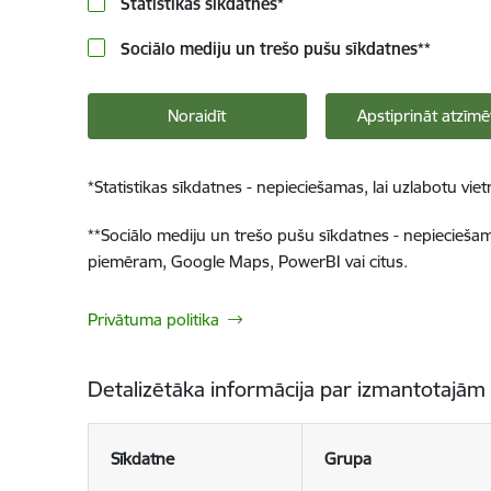
Statistikas sīkdatnes
*
Sociālo mediju un trešo pušu sīkdatnes
**
Noraidīt
Apstiprināt atzīmē
*
Statistikas sīkdatnes - nepieciešamas, lai uzlabotu v
**
Sociālo mediju un trešo pušu sīkdatnes - nepieciešamas
piemēram, Google Maps, PowerBI vai citus.
Privātuma politika
Detalizētāka informācija par izmantotajām
Sīkdatne
Grupa