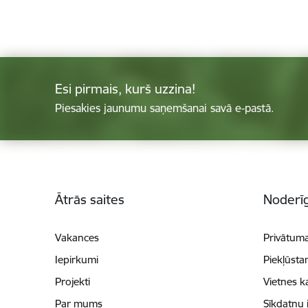
Esi pirmais, kurš uzzina!
Piesakies jaunumu saņemšanai savā e-pastā.
Kājene
Ātrās saites
Noderīg
Vakances
Privātuma
Iepirkumi
Piekļūsta
Projekti
Vietnes k
Par mums
Sīkdatņu 