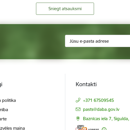
Sniegt atsauksmi
i
Kontakti
 politika
+371 67509545
E-pasts:
pasts@daba.gov.lv
mība
Baznīcas iela 7, Sigulda
arte
izvēles maiņa