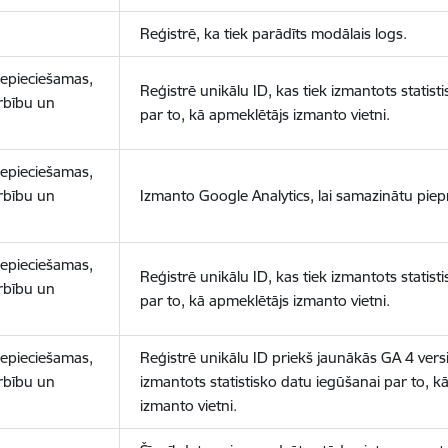
Reģistrē, ka tiek parādīts modālais logs.
nepieciešamas,
Reģistrē unikālu ID, kas tiek izmantots statist
arbību un
par to, kā apmeklētājs izmanto vietni.
nepieciešamas,
arbību un
Izmanto Google Analytics, lai samazinātu piep
nepieciešamas,
Reģistrē unikālu ID, kas tiek izmantots statist
arbību un
par to, kā apmeklētājs izmanto vietni.
nepieciešamas,
Reģistrē unikālu ID priekš jaunākās GA 4 versij
arbību un
izmantots statistisko datu iegūšanai par to, k
izmanto vietni.