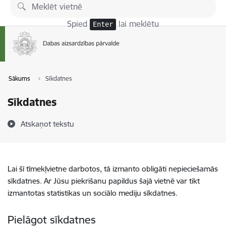
Pāriet uz lapas saturu
Spied
lai meklētu
Enter
Sākums
Sīkdatnes
Sīkdatnes
Atskaņot tekstu
Lai šī tīmekļvietne darbotos, tā izmanto obligāti nepieciešamās
sīkdatnes. Ar Jūsu piekrišanu papildus šajā vietnē var tikt
izmantotas statistikas un sociālo mediju sīkdatnes.
Pielāgot sīkdatnes