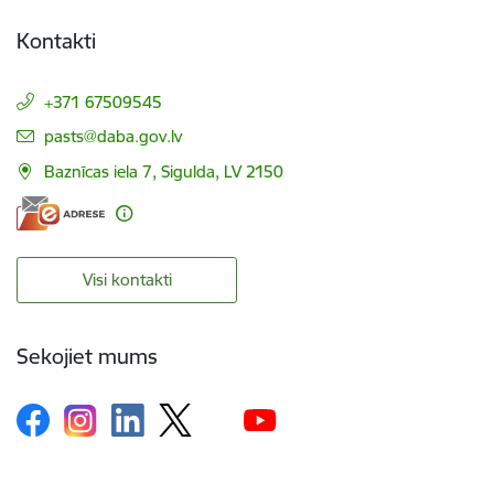
Kontakti
+371 67509545
E-pasts:
pasts@daba.gov.lv
Baznīcas iela 7, Sigulda, LV 2150
Visi kontakti
Sekojiet mums