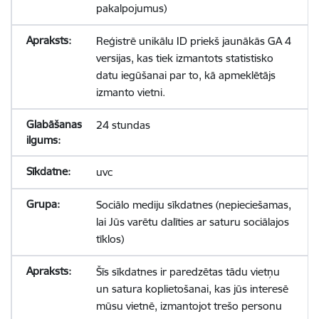
pakalpojumus)
Reģistrē unikālu ID priekš jaunākās GA 4
versijas, kas tiek izmantots statistisko
datu iegūšanai par to, kā apmeklētājs
izmanto vietni.
24 stundas
uvc
Sociālo mediju sīkdatnes (nepieciešamas,
lai Jūs varētu dalīties ar saturu sociālajos
tīklos)
Šīs sīkdatnes ir paredzētas tādu vietņu
un satura koplietošanai, kas jūs interesē
mūsu vietnē, izmantojot trešo personu