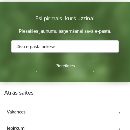
Esi pirmais, kurš uzzina!
Piesakies jaunumu saņemšanai savā e-pastā.
Kājene
Ātrās saites
Vakances
Iepirkumi