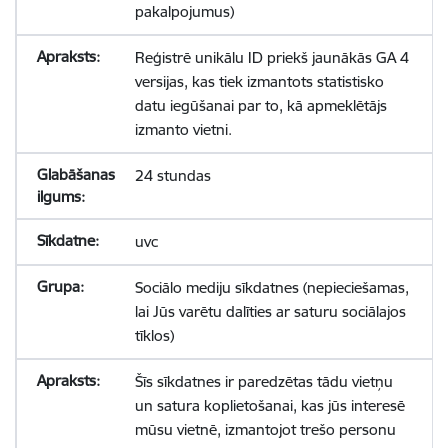
pakalpojumus)
Reģistrē unikālu ID priekš jaunākās GA 4
versijas, kas tiek izmantots statistisko
datu iegūšanai par to, kā apmeklētājs
izmanto vietni.
24 stundas
uvc
Sociālo mediju sīkdatnes (nepieciešamas,
lai Jūs varētu dalīties ar saturu sociālajos
tīklos)
Šīs sīkdatnes ir paredzētas tādu vietņu
un satura koplietošanai, kas jūs interesē
mūsu vietnē, izmantojot trešo personu