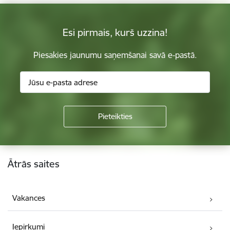
Esi pirmais, kurš uzzina!
Piesakies jaunumu saņemšanai savā e-pastā.
Kājene
Ātrās saites
Vakances
Iepirkumi