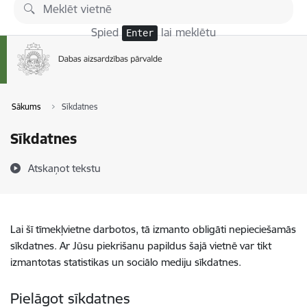
Pāriet uz lapas saturu
Spied
lai meklētu
Enter
Sākums
Sīkdatnes
Sīkdatnes
Atskaņot tekstu
Lai šī tīmekļvietne darbotos, tā izmanto obligāti nepieciešamās
sīkdatnes. Ar Jūsu piekrišanu papildus šajā vietnē var tikt
izmantotas statistikas un sociālo mediju sīkdatnes.
Pielāgot sīkdatnes