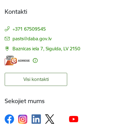
Kontakti
+371 67509545
E-pasts:
pasts@daba.gov.lv
Baznīcas iela 7, Sigulda, LV 2150
Visi kontakti
Sekojiet mums