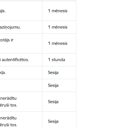
jis.
1 mēnesis
 paziņojumu.
1 mēnesis
otājs ir
1 mēnesis
 autentificētos.
1 stunda
kļa.
Sesija
Sesija
 nerādītu
Sesija
ēruši tos.
 nerādītu
Sesija
ēruši tos.