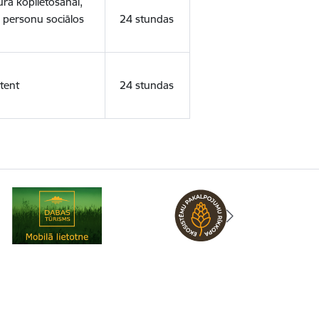
ura koplietošanai,
o personu sociālos
24 stundas
tent
24 stundas