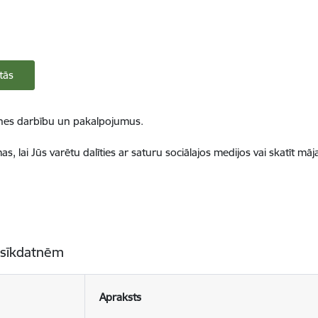
tās
ietnes darbību un pakalpojumus.
, lai Jūs varētu dalīties ar saturu sociālajos medijos vai skatīt mā
 sīkdatnēm
Apraksts