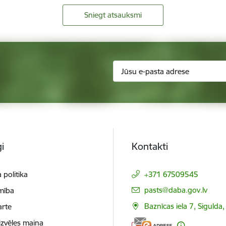
Sniegt atsauksmi
i
Kontakti
 politika
+371 67509545
E-pasts:
pasts@daba.gov.lv
mība
Baznīcas iela 7, Sigulda
arte
izvēles maiņa