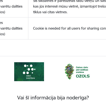
es
Šīs sīkdatnes ir paredzētas tādu vietņu un sat
varētu dalīties
kas jūs interesē mūsu vietnē, izmantojot treš
los)
tīklus vai citas vietnes.
es
varētu dalīties
Cookie is needed for all users for sharing con
los)
Vai šī informācija bija noderīga?