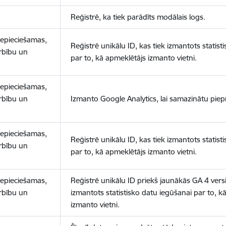
Reģistrē, ka tiek parādīts modālais logs.
nepieciešamas,
Reģistrē unikālu ID, kas tiek izmantots statist
arbību un
par to, kā apmeklētājs izmanto vietni.
nepieciešamas,
arbību un
Izmanto Google Analytics, lai samazinātu piep
nepieciešamas,
Reģistrē unikālu ID, kas tiek izmantots statist
arbību un
par to, kā apmeklētājs izmanto vietni.
nepieciešamas,
Reģistrē unikālu ID priekš jaunākās GA 4 versij
arbību un
izmantots statistisko datu iegūšanai par to, k
izmanto vietni.