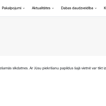
Pakalpojumi
Aktualitātes
Dabas daudzveidība
K
iešamās sīkdatnes. Ar Jūsu piekrišanu papildus šajā vietnē var tikt i