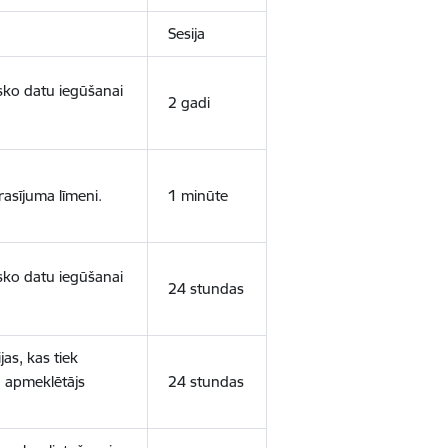
Sesija
isko datu iegūšanai
2 gadi
rasījuma līmeni.
1 minūte
isko datu iegūšanai
24 stundas
as, kas tiek
ā apmeklētājs
24 stundas