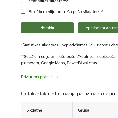
Statistikas sīkdatnes
*
Sociālo mediju un trešo pušu sīkdatnes
**
Noraidīt
Apstiprināt atzīmē
*
Statistikas sīkdatnes - nepieciešamas, lai uzlabotu v
**
Sociālo mediju un trešo pušu sīkdatnes - nepieciešamas
piemēram, Google Maps, PowerBI vai citus.
Privātuma politika
Detalizētāka informācija par izmantotajām
Sīkdatne
Grupa