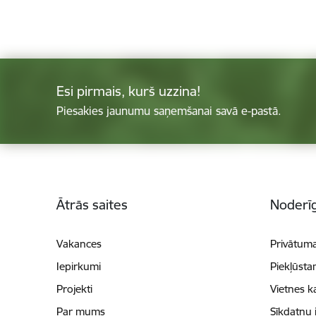
Esi pirmais, kurš uzzina!
Piesakies jaunumu saņemšanai savā e-pastā.
Kājene
Ātrās saites
Noderīg
Vakances
Privātuma
Iepirkumi
Piekļūsta
Projekti
Vietnes k
Par mums
Sīkdatņu 