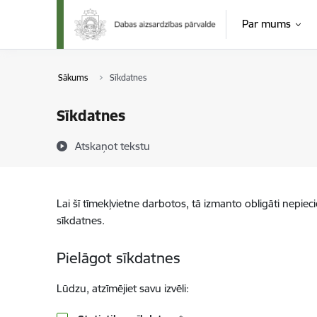
Pāriet uz lapas saturu
Par mums
Sākums
Sīkdatnes
Sīkdatnes
Atskaņot tekstu
Lai šī tīmekļvietne darbotos, tā izmanto obligāti nepiec
sīkdatnes.
Pielāgot sīkdatnes
Lūdzu, atzīmējiet savu izvēli: